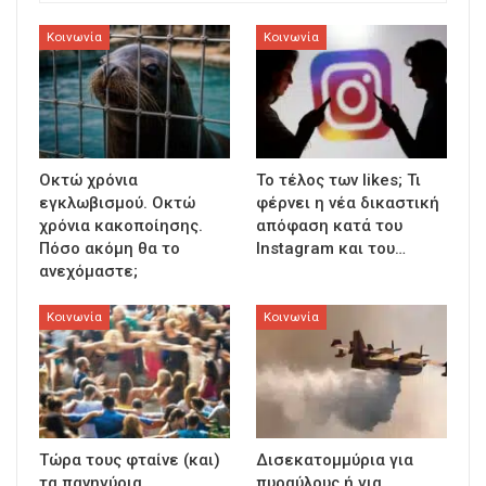
Κοινωνία
Κοινωνία
Οκτώ χρόνια
To τέλος των likes; Τι
εγκλωβισμού. Οκτώ
φέρνει η νέα δικαστική
χρόνια κακοποίησης.
απόφαση κατά του
Πόσο ακόμη θα το
Instagram και του…
ανεχόμαστε;
Κοινωνία
Κοινωνία
Τώρα τους φταίνε (και)
Δισεκατομμύρια για
τα πανηγύρια
πυραύλους ή για