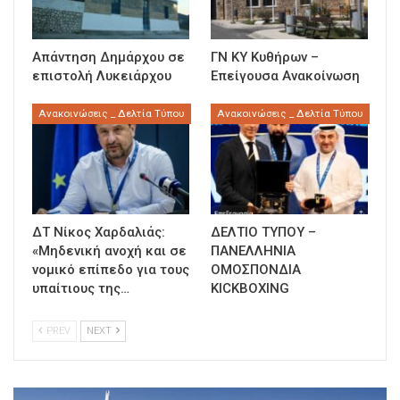
Απάντηση Δημάρχου σε
ΓΝ ΚΥ Κυθήρων –
επιστολή Λυκειάρχου
Επείγουσα Ανακοίνωση
Ανακοινώσεις _ Δελτία Τύπου
Ανακοινώσεις _ Δελτία Τύπου
ΔΤ Νίκος Χαρδαλιάς:
ΔΕΛΤΙΟ ΤΥΠΟΥ –
«Μηδενική ανοχή και σε
ΠΑΝΕΛΛΗΝΙΑ
νομικό επίπεδο για τους
ΟΜΟΣΠΟΝΔΙΑ
υπαίτιους της…
KICKBOXING
PREV
NEXT