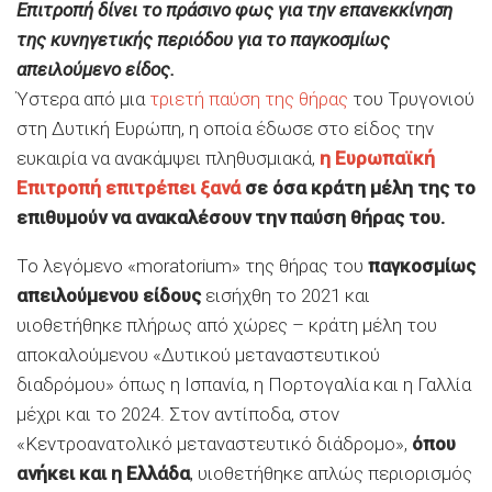
Επιτροπή δίνει το πράσινο φως για την επανεκκίνηση
της κυνηγετικής περιόδου για το παγκοσμίως
απειλούμενο είδος.
Ύστερα από μια
τριετή παύση της θήρας
του Τρυγονιού
στη Δυτική Ευρώπη, η οποία έδωσε στο είδος την
ευκαιρία να ανακάμψει πληθυσμιακά,
η Ευρωπαϊκή
Επιτροπή επιτρέπει ξανά
σε όσα κράτη μέλη της το
επιθυμούν να ανακαλέσουν την παύση θήρας του.
Το λεγόμενο «moratorium» της θήρας του
παγκοσμίως
απειλούμενου είδους
εισήχθη το 2021 και
υιοθετήθηκε πλήρως από χώρες – κράτη μέλη του
αποκαλούμενου «Δυτικού μεταναστευτικού
διαδρόμου» όπως η Ισπανία, η Πορτογαλία και η Γαλλία
μέχρι και το 2024. Στον αντίποδα, στον
«Κεντροανατολικό μεταναστευτικό διάδρομο»,
όπου
ανήκει και η Ελλάδα
, υιοθετήθηκε απλώς περιορισμός