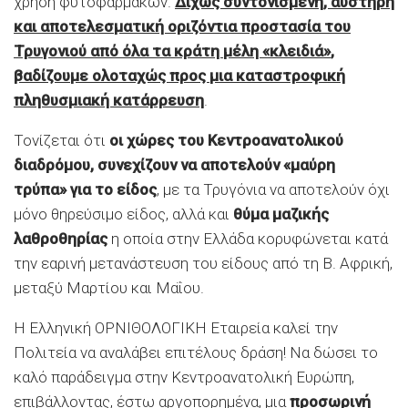
χρήση φυτοφαρμάκων.
Δίχως συντονισμένη, αυστηρή
και αποτελεσματική οριζόντια προστασία του
Τρυγονιού από όλα τα κράτη μέλη
«
κλειδιά
»
,
βαδίζουμε ολοταχώς προς μια καταστροφική
πληθυσμιακή κατάρρευση
.
Τονίζεται ότι
οι χώρες του Κεντροανατολικού
διαδρόμου, συνεχίζουν να αποτελούν
«
μαύρη
τρύπα
»
για το είδος
, με τα Τρυγόνια να αποτελούν όχι
μόνο θηρεύσιμο είδος, αλλά και
θύμα μαζικής
λαθροθηρίας
η οποία στην Ελλάδα κορυφώνεται κατά
την εαρινή μετανάστευση του είδους από τη Β. Αφρική,
μεταξύ Μαρτίου και Μαΐου.
Η Ελληνική ΟΡΝΙΘΟΛΟΓΙΚΗ Εταιρεία καλεί την
Πολιτεία να αναλάβει επιτέλους δράση! Να δώσει το
καλό παράδειγμα στην Κεντροανατολική Ευρώπη,
επιβάλλοντας, έστω αργοπορημένα, μια
προσωρινή