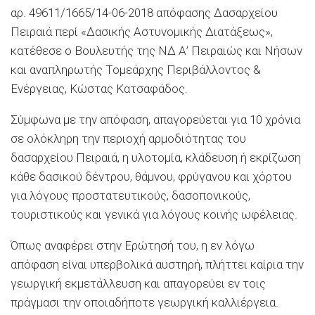
αρ. 49611/1665/14-06-2018 απόφασης Δασαρχείου
Πειραιά περί «Δασικής Αστυνομικής Διατάξεως»,
κατέθεσε ο Βουλευτής της ΝΔ Α’ Πειραιώς και Νήσων
και αναπληρωτής Τομεάρχης Περιβάλλοντος &
Ενέργειας, Κώστας Κατσαφάδος.
Σύμφωνα με την απόφαση, απαγορεύεται για 10 χρόνια
σε ολόκληρη την περιοχή αρμοδιότητας του
δασαρχείου Πειραιά, η υλοτομία, κλάδευση ή εκρίζωση
κάθε δασικού δέντρου, θάμνου, φρύγανου και χόρτου
για λόγους προστατευτικούς, δασοπονικούς,
τουριστικούς και γενικά για λόγους κοινής ωφέλειας.
Όπως αναφέρει στην Ερώτησή του, η εν λόγω
απόφαση είναι υπερβολικά αυστηρή, πλήττει καίρια την
γεωργική εκμετάλλευση και απαγορεύει εν τοις
πράγμασι την οποιαδήποτε γεωργική καλλιέργεια.