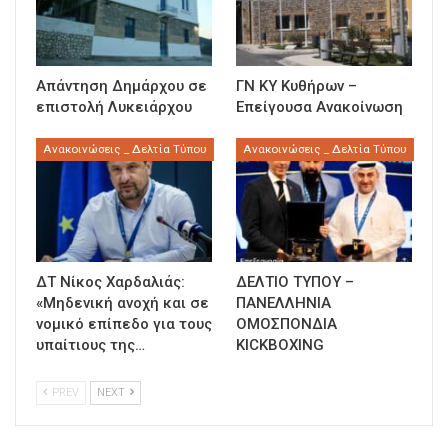
Απάντηση Δημάρχου σε
ΓΝ ΚΥ Κυθήρων –
επιστολή Λυκειάρχου
Επείγουσα Ανακοίνωση
Ανακοινώσεις _ Δελτία Τύπου
Ανακοινώσεις _ Δελτία Τύπου
ΔΤ Νίκος Χαρδαλιάς:
ΔΕΛΤΙΟ ΤΥΠΟΥ –
«Μηδενική ανοχή και σε
ΠΑΝΕΛΛΗΝΙΑ
νομικό επίπεδο για τους
ΟΜΟΣΠΟΝΔΙΑ
υπαίτιους της…
KICKBOXING
PREV
NEXT