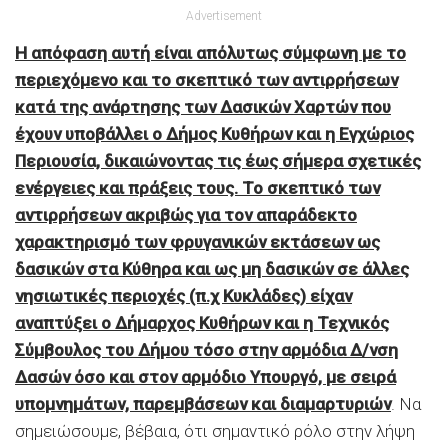
Advertisement
Η απόφαση αυτή είναι απόλυτως σύμφωνη με το
περιεχόμενο και το σκεπτικό των αντιρρήσεων
κατά της ανάρτησης των Δασικών Χαρτών που
έχουν υποβάλλει ο Δήμος Κυθήρων και η Εγχώριος
Περιουσία, δικαιώνοντας τις έως σήμερα σχετικές
ενέργειες και πράξεις τους. Το σκεπτικό των
αντιρρήσεων ακριβώς για τον απαράδεκτο
χαρακτηρισμό των φρυγανικών εκτάσεων ως
δασικών στα Κύθηρα και ως μη δασικών σε άλλες
νησιωτικές περιοχές (π.χ Κυκλάδες) είχαν
αναπτύξει ο Δήμαρχος Κυθήρων και η Τεχνικός
Σύμβουλος του Δήμου τόσο στην αρμόδια Δ/νση
Δασών όσο και στον αρμόδιο Υπουργό, με σειρά
υπομνημάτων, παρεμβάσεων και διαμαρτυριών
. Να
σημειώσουμε, βέβαια, ότι σημαντικό ρόλο στην λήψη