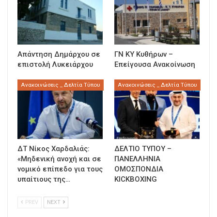
Απάντηση Δημάρχου σε
ΓΝ ΚΥ Κυθήρων –
επιστολή Λυκειάρχου
Επείγουσα Ανακοίνωση
Ανακοινώσεις _ Δελτία Τύπου
Ανακοινώσεις _ Δελτία Τύπου
ΔΤ Νίκος Χαρδαλιάς:
ΔΕΛΤΙΟ ΤΥΠΟΥ –
«Μηδενική ανοχή και σε
ΠΑΝΕΛΛΗΝΙΑ
νομικό επίπεδο για τους
ΟΜΟΣΠΟΝΔΙΑ
υπαίτιους της…
KICKBOXING
PREV
NEXT