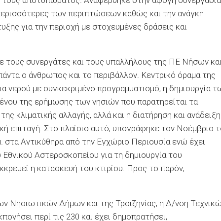
ού τους αποτυπώματος. Αναφέρθηκε στην άψογη συνεργασία
 περισσότερες των περιπτώσεων καθώς και την ανάγκη
υξης για την περιοχή με στοχευμένες δράσεις και
ε τους συνεργάτες και τους υπαλλήλους της ΠΕ Νήσων κα
 πάντα ο άνθρωπος και το περιβάλλον. Κεντρικό όραμα της
εια νερού με συγκεκριμένο προγραμματισμό, η δημιουργία τ
ένου της ερήμωσης των νησιών που παρατηρείται τα
της κλιματικής αλλαγής, αλλά και η διατήρηση και ανάδειξη
κή επιταγή. Στο πλαίσιο αυτό, υπογράφηκε τον Νοέμβριο 
. στα Αντικύθηρα από την Εγχώριο Περιουσία ενώ έχει
 Εθνικού Αστεροσκοπείου για τη δημιουργία του
κκρεμεί η κατασκευή του κτιρίου. Προς το παρόν,
των Νησιωτικών Δήμων και της Τροιζηνίας, η Δ/νση Τεχνικ
πονήσει περί τις 230 και έχει δημοπρατήσει,