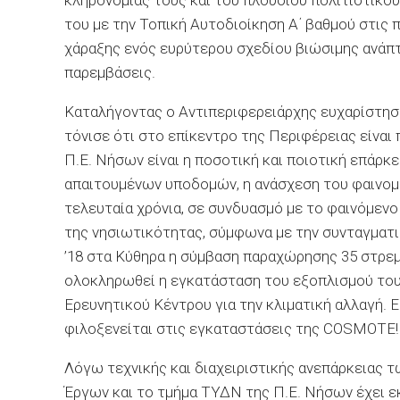
κληρονομιάς τους και του πλούσιου πολιτιστικ
του με την Τοπική Αυτοδιοίκηση Α΄ βαθμού στις
χάραξης ενός ευρύτερου σχεδίου βιώσιμης ανάπτ
παρεμβάσεις.
Καταλήγοντας ο Αντιπεριφερειάρχης ευχαρίστησ
τόνισε ότι στο επίκεντρο της Περιφέρειας είναι
Π.Ε. Νήσων είναι η ποσοτική και ποιοτική επάρκ
απαιτουμένων υποδομών, η ανάσχεση του φαινομ
τελευταία χρόνια, σε συνδυασμό με το φαινόμενο 
της νησιωτικότητας, σύμφωνα με την συνταγματι
’18 στα Κύθηρα η σύμβαση παραχώρησης 35 στρεμ
ολοκληρωθεί η εγκατάσταση του εξοπλισμού του
Ερευνητικού Κέντρου για την κλιματική αλλαγή. Ε
φιλοξενείται στις εγκαταστάσεις της COSMOTE!
Λόγω τεχνικής και διαχειριστικής ανεπάρκειας 
Έργων και το τμήμα ΤΥΔΝ της Π.Ε. Νήσων έχει εκ