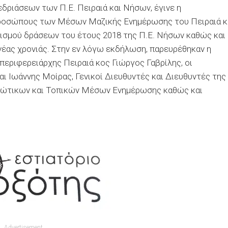
εδριάσεων των Π.Ε. Πειραιά και Νήσων, έγινε η
ροσώπους των Μέσων Μαζικής Ενημέρωσης του Πειραιά κ
γισμού δράσεων του έτους 2018 της Π.Ε. Νήσων καθώς και
έας χρονιάς. Στην εν λόγω εκδήλωση, παρευρέθηκαν η
ιπεριφερειάρχης Πειραιά κος Γιώργος Γαβρίλης, οι
ι Ιωάννης Μοίρας, Γενικοί Διευθυντές και Διευθυντές της
αιώτικων και Τοπικών Μέσων Ενημέρωσης καθώς και
Advertisement