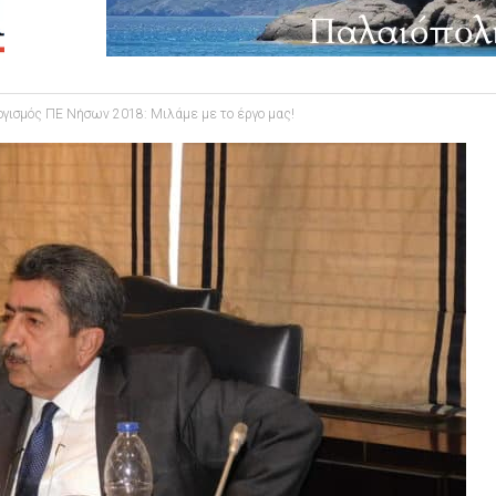
γισμός ΠΕ Νήσων 2018: Μιλάμε με το έργο μας!