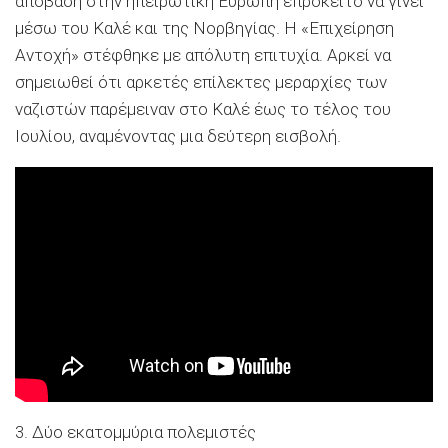
απόβαση στην ηπειρωτική Ευρώπη επρόκειτο να γίνει
μέσω του Καλέ και της Νορβηγίας. H «Επιχείρηση
Αντοχή» στέφθηκε με απόλυτη επιτυχία. Αρκεί να
σημειωθεί ότι αρκετές επίλεκτες μεραρχίες των
ναζιστών παρέμειναν στο Καλέ έως το τέλος του
Ιουλίου, αναμένοντας μια δεύτερη εισβολή.
3. Δύο εκατομμύρια πολεμιστές