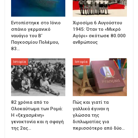
Εντοπίστηκε στο Ιόνιο
Χιροσίμα 6 Αυγούστου
σπάνιο γερμανικό
1945: Όταν το «Μικρό
ναυάγιο του Β’
Αγόρι» σκότωσε 80.000
Παγκοσμίου Πολέμου,
ανθρώπους
83…
Ιστορία
Ιστορία
82 χρόνια από το
Πώς και γιατί τα
Ολοκαύτωμα των Ρομά:
γαλλικά έγιναν η
Η «ξεχασμένη»
γλώσσα της
γενοκτονία και η σφαγή
διπλωματίας για
της 2ας…
περισσότερο από δύο…