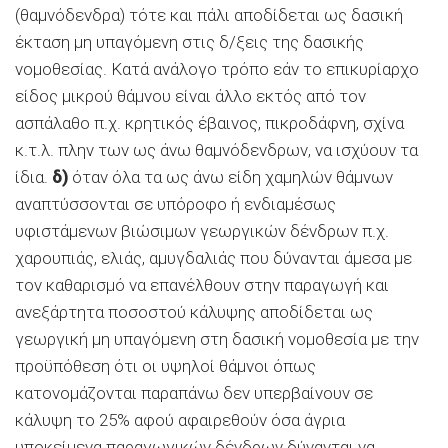
(θαμνόδενδρα) τότε και πάλι αποδίδεται ως δασική
έκταση μη υπαγόμενη στις δ/ξεις της δασικής
νομοθεσίας. Κατά ανάλογο τρόπο εάν το επικυρίαρχο
είδος μικρού θάμνου είναι άλλο εκτός από τον
ασπάλαθο π.χ. κρητικός έβαινος, πικροδάφνη, σχίνα
κ.τ.λ. πλην των ως άνω θαμνόδενδρων, να ισχύουν τα
ίδια.
δ)
όταν όλα τα ως άνω είδη χαμηλών θάμνων
αναπτύσσονται σε υπόροφο ή ενδιαμέσως
υφιστάμενων βιώσιμων γεωργικών δένδρων π.χ.
χαρουπιάς, ελιάς, αμυγδαλιάς που δύνανται άμεσα με
τον καθαρισμό να επανέλθουν στην παραγωγή και
ανεξάρτητα ποσοστού κάλυψης αποδίδεται ως
γεωργική μη υπαγόμενη στη δασική νομοθεσία με την
προϋπόθεση ότι οι υψηλοί θάμνοι όπως
κατονομάζονται παραπάνω δεν υπερβαίνουν σε
κάλυψη το 25% αφού αφαιρεθούν όσα άγρια
υποκείμενα παραγωγικών δένδρων δύνανται να