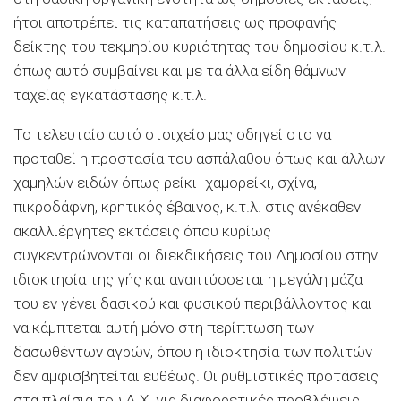
ήτοι αποτρέπει τις καταπατήσεις ως προφανής
δείκτης του τεκμηρίου κυριότητας του δημοσίου κ.τ.λ.
όπως αυτό συμβαίνει και με τα άλλα είδη θάμνων
ταχείας εγκατάστασης κ.τ.λ.
Το τελευταίο αυτό στοιχείο μας οδηγεί στο να
προταθεί η προστασία του ασπάλαθου όπως και άλλων
χαμηλών ειδών όπως ρείκι- χαμορείκι, σχίνα,
πικροδάφνη, κρητικός έβαινος, κ.τ.λ. στις ανέκαθεν
ακαλλιέργητες εκτάσεις όπου κυρίως
συγκεντρώνονται οι διεκδικήσεις του Δημοσίου στην
ιδιοκτησία της γής και αναπτύσσεται η μεγάλη μάζα
του εν γένει δασικού και φυσικού περιβάλλοντος και
να κάμπτεται αυτή μόνο στη περίπτωση των
δασωθέντων αγρών, όπου η ιδιοκτησία των πολιτών
δεν αμφισβητείται ευθέως. Οι ρυθμιστικές προτάσεις
στα πλαίσια του Δ.Χ. για διαφορετικές προβλέψεις