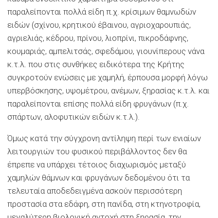
παραλείπονται πολλά είδη π.χ. κρίσιμων θαμνωδών
ειδών (σχίνου, κρητικού έβαινου, αγριοχαρουπιάς,
αγριελιάς, κέδρου, πρίνου, λιοπρίνι, πικροδάφνης,
κουμαριάς, αμπελιτσάς, σφεδάμου, γιουνίπερους νάνα
κ.τ.λ. που στις συνθήκες ειδικότερα της Κρήτης
συγκροτούν ενώσεις με χαμηλή, έρπουσα μορφή λόγω
υπερβόσκησης, υψομέτρου, ανέμων, ξηρασίας κ.τ.λ. και
παραλείπονται επίσης πολλά είδη φρυγάνων (π.χ.
σπάρτων, αλοφυτικών ειδών κ.τ.λ.).
Όμως κατά την σύγχρονη αντίληψη περί των ενιαίων
λειτουργιών του φυσικού περιβάλλοντος δεν θα
έπρεπε να υπάρχει τέτοιος διαχωρισμός μεταξύ
χαμηλών θάμνων και φρυγάνων δεδομένου ότι τα
τελευταία αποδεδειγμένα ασκούν περισσότερη
προστασία στα εδάφη, στη πανίδα, στη κτηνοτροφία,
μεγαλύτερη βιολογική αντοχή στη ξηρασία, την