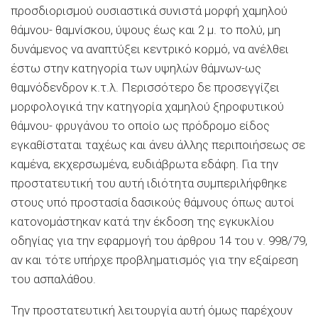
προσδιορισμού ουσιαστικά συνιστά μορφή χαμηλού
θάμνου- θαμνίσκου, ύψους έως και 2 μ. το πολύ, μη
δυνάμενος να αναπτύξει κεντρικό κορμό, να ανέλθει
έστω στην κατηγορία των υψηλών θάμνων-ως
θαμνόδενδρον κ.τ.λ. Περισσότερο δε προσεγγίζει
μορφολογικά την κατηγορία χαμηλού ξηροφυτικού
θάμνου- φρυγάνου το οποίο ως πρόδρομο είδος
εγκαθίσταται ταχέως και άνευ άλλης περιποιήσεως σε
καμένα, εκχερσωμένα, ευδιάβρωτα εδάφη. Για την
προστατευτική του αυτή ιδιότητα συμπεριλήφθηκε
στους υπό προστασία δασικούς θάμνους όπως αυτοί
κατονομάστηκαν κατά την έκδοση της εγκυκλίου
οδηγίας για την εφαρμογή του άρθρου 14 του ν. 998/79,
αν και τότε υπήρχε προβληματισμός για την εξαίρεση
του ασπαλάθου.
Την προστατευτική λειτουργία αυτή όμως παρέχουν