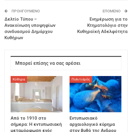
ΠΡΟΗΓΟΎΜΕΝΟ
ΕΠΌΜΕΝΟ
Δελτίο Τύπου –
Ενημέρωση για το
Ανακοίνωση υποψηφίων
Κτηματολόγιο στην
συνδυασμού Δημάρχου
Κυθηραϊκή Αδελφότητα
Κυθήρων
Μπορεί επίσης να σας αρέσει
Κύθηρα
Πολιτισμός
Από το 1910 στο
Εντυπωσιακό
σήμερα: Η εντυπωσιακή
αρχαιολογικό εύρημα
μεταμόρφωση ενός
στον βυθό της Ανδρου