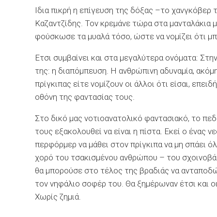
Ιδια πικρή η επίγευση της δόξας –το χανγκόβερ 
Καζαντζίδης. Τον κρεμάνε τώρα στα μανταλάκια μ
φούσκωσε τα μυαλά τόσο, ώστε να νομίζει ότι μπ
Ετσι συμβαίνει και στα μεγαλύτερα ονόματα: Στ
της: η διαπόμπευση. Η ανθρώπινη αδυναμία, ακόμη
πρίγκιπας είτε νομίζουν οι άλλοι ότι είσαι, επε
οθόνη της φαντασίας τους.
Στο δικό μας νοτιοανατολικό φαντασιακό, το πε
τους εξακολουθεί να είναι η πίστα. Εκεί ο ένας 
περφόρμερ να μάθει στον πρίγκιπα να μη σπάει όλ
χορό του τσακισμένου ανθρώπου – του σχοινοβάτ
θα μπορούσε στο τέλος της βραδιάς να ανταποδώσ
τον νηφάλιο σοφέρ του. Θα ξημέρωναν έτσι και ο
Χωρίς ζημιά.