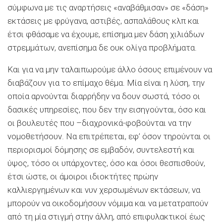
σύμφωνα με τις αναρτήσεις «αναβάθμισαν» σε «δάση»
εκτάσεις με φρύγανα, αστιβές, ασπαλάθους κλπ και
έτσι φθάσαμε να έχουμε, επίσημα μεν δάση χιλιάδων
στρεμμάτων, ανεπίσημα δε ουκ ολίγα προβλήματα.
Και για να μην ταλαιπωρούμε άλλο όσους επιμένουν να
διαβάζουν για το επίμαχο θέμα. Μία είναι η λύση, την
οποία αρνούνται διαρρήδην να δουν σωστά, τόσο οι
δασικές υπηρεσίες, που δεν την εισηγούνται, όσο και
οι βουλευτές που –διαχρονικά-φοβούνται να την
νομοθετήσουν. Να επιτρέπεται, εφ’ όσον τηρούνται οι
περιορισμοί δόμησης σε εμβαδόν, συντελεστή και
ύψος, τόσο οι υπάρχοντες, όσο και όσοι θεσπισθούν,
έτσι ώστε, οι άμοιροι ιδιοκτήτες πρώην
καλλιεργημένων και νυν χερσωμένων εκτάσεων, να
μπορούν να οικοδομήσουν νόμιμα και να μετατραπούν
από τη μία στιγμή στην άλλη, από επιφυλακτικοί έως