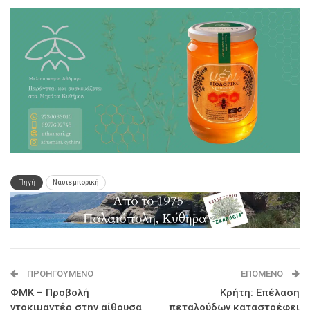
Πηγή
Ναυτεμπορική
ΠΡΟΗΓΟΎΜΕΝΟ
ΕΠΌΜΕΝΟ
ΦΜΚ – Προβολή
Κρήτη: Επέλαση
ντοκιμαντέρ στην αίθουσα
πεταλούδων καταστρέφει