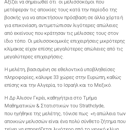
Αξίζει να σημειωθεί ότι οι μελισσοκόμοι που
μετέφεραν τις αποικίες τους κατά την περίοδο της
βοσκής για να αποκτήσουν πρόσβαση σε άλλα χόρτα ή
για επικονίαση, αντιμετώπισαν λιγότερες απώλειες
από εκείνους που κράτησαν τις μέλισσες τους στον
ίδιο τόπο. Οι μελισσοκομικές επιχειρήσεις μικρότερης
κλίμακας είχαν επίσης μεγαλύτερες απώλειες από τις
μεγαλύτερες επιχειρήσεις.
Η μελέτη, βασισμένη σε εθελοντικά υποβληθείσες
πληροφορίες, κάλυψε 33 χώρες στην Ευρώπη, καθώς
επίσης και την Αλγερία, το Ισραήλ και το Μεξικό.
Η Δρ Άλισον Γκρέι, καθηγήτρια στο Τμήμα
Μαθηματικών & Στατιστικών του Strathclyde,
που ηγήθηκε της μελέτης, τόνισε πως «η απώλεια των
αποικιών μελισσών είναι ένα πολύ σύνθετο ζήτημα που
τείνει να επηρεάζεται λιγότερο από το γενικό κλίμα