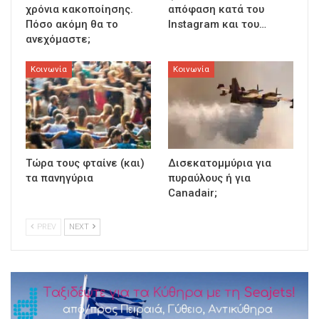
χρόνια κακοποίησης.
απόφαση κατά του
Πόσο ακόμη θα το
Instagram και του…
ανεχόμαστε;
Κοινωνία
Κοινωνία
Τώρα τους φταίνε (και)
Δισεκατομμύρια για
τα πανηγύρια
πυραύλους ή για
Canadair;
PREV
NEXT