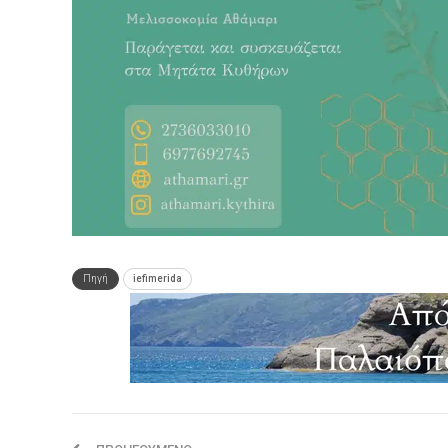
Πηγή
iefimerida