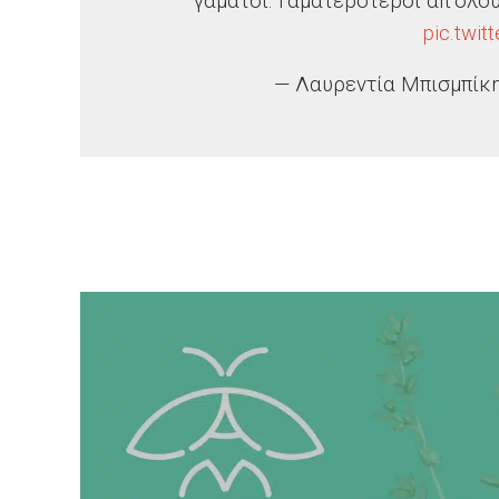
γαμάτοι. Γαματερότεροι απ’όλο
pic.twi
— Λαυρεντία Μπισμπίκη