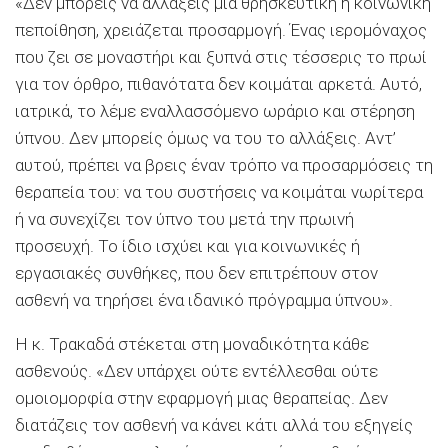
«Δεν μπορείς να αλλάξεις μια θρησκευτική ή κοινωνική
πεποίθηση, χρειάζεται προσαρμογή. Ένας ιερομόναχος
που ζει σε μοναστήρι και ξυπνά στις τέσσερις το πρωί
για τον όρθρο, πιθανότατα δεν κοιμάται αρκετά. Αυτό,
ιατρικά, το λέμε εναλλασσόμενο ωράριο και στέρηση
ύπνου. Δεν μπορείς όμως να του το αλλάξεις. Αντ’
αυτού, πρέπει να βρεις έναν τρόπο να προσαρμόσεις τη
θεραπεία του: να του συστήσεις να κοιμάται νωρίτερα
ή να συνεχίζει τον ύπνο του μετά την πρωινή
προσευχή. Το ίδιο ισχύει και για κοινωνικές ή
εργασιακές συνθήκες, που δεν επιτρέπουν στον
ασθενή να τηρήσει ένα ιδανικό πρόγραμμα ύπνου».
Η κ. Τρακαδά στέκεται στη μοναδικότητα κάθε
ασθενούς. «Δεν υπάρχει ούτε εντέλλεσθαι ούτε
ομοιομορφία στην εφαρμογή μιας θεραπείας. Δεν
διατάζεις τον ασθενή να κάνει κάτι αλλά του εξηγείς