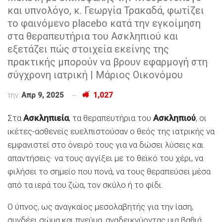
και υπνολόγο, κ. Γεωργία Τρακαδά, φωτίζει
το φαινόμενο placebo κατά την εγκοίμηση
στα θεραπευτήρια του Ασκληπιού και
εξετάζει πώς στοιχεία εκείνης της
πρακτικής μπορούν να βρουν εφαρμογή στη
σύγχρονη ιατρική | Μάριος Οικονόμου
την
Απρ 9, 2025
1,027
Στα
Ασκληπιεία
, τα θεραπευτήρια του
Ασκληπιού
, οι
ικέτες-ασθενείς ευελπιστούσαν ο θεός της ιατρικής να
εμφανιστεί στο όνειρό τους για να δώσει λύσεις και
απαντήσεις· να τους αγγίξει με το θεϊκό του χέρι, να
φιλήσει το σημείο που πονά, να τους θεραπεύσει μέσα
από τα ιερά του ζώα, τον σκύλο ή το φίδι.
Ο ύπνος, ως αναγκαίος μεσολαβητής για την ίαση,
συνδέει σώμα και πνεύμα, αναδεικνύοντας μια βαθιά