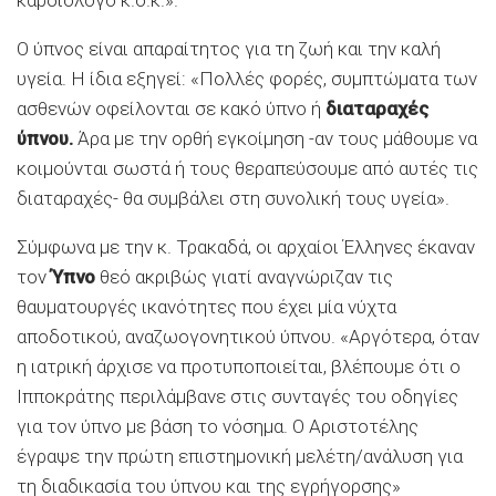
καρδιολόγο κ.ο.κ.».
Ο ύπνος είναι απαραίτητος για τη ζωή και την καλή
υγεία. Η ίδια εξηγεί: «Πολλές φορές, συμπτώματα των
ασθενών οφείλονται σε κακό ύπνο ή
διαταραχές
ύπνου.
Άρα με την ορθή εγκοίμηση -αν τους μάθουμε να
κοιμούνται σωστά ή τους θεραπεύσουμε από αυτές τις
διαταραχές- θα συμβάλει στη συνολική τους υγεία».
Σύμφωνα με την κ. Τρακαδά, οι αρχαίοι Έλληνες έκαναν
τον
Ύπνο
θεό ακριβώς γιατί αναγνώριζαν τις
θαυματουργές ικανότητες που έχει μία νύχτα
αποδοτικού, αναζωογονητικού ύπνου. «Αργότερα, όταν
η ιατρική άρχισε να προτυποποιείται, βλέπουμε ότι ο
Ιπποκράτης περιλάμβανε στις συνταγές του οδηγίες
για τον ύπνο με βάση το νόσημα. Ο Αριστοτέλης
έγραψε την πρώτη επιστημονική μελέτη/ανάλυση για
τη διαδικασία του ύπνου και της εγρήγορσης»