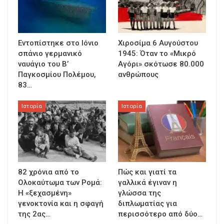
Εντοπίστηκε στο Ιόνιο
Χιροσίμα 6 Αυγούστου
σπάνιο γερμανικό
1945: Όταν το «Μικρό
ναυάγιο του Β’
Αγόρι» σκότωσε 80.000
Παγκοσμίου Πολέμου,
ανθρώπους
83…
Ιστορία
Ιστορία
82 χρόνια από το
Πώς και γιατί τα
Ολοκαύτωμα των Ρομά:
γαλλικά έγιναν η
Η «ξεχασμένη»
γλώσσα της
γενοκτονία και η σφαγή
διπλωματίας για
της 2ας…
περισσότερο από δύο…