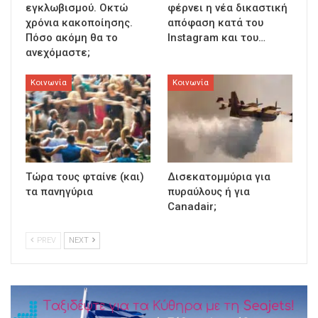
εγκλωβισμού. Οκτώ
φέρνει η νέα δικαστική
χρόνια κακοποίησης.
απόφαση κατά του
Πόσο ακόμη θα το
Instagram και του…
ανεχόμαστε;
Κοινωνία
Κοινωνία
Τώρα τους φταίνε (και)
Δισεκατομμύρια για
τα πανηγύρια
πυραύλους ή για
Canadair;
PREV
NEXT