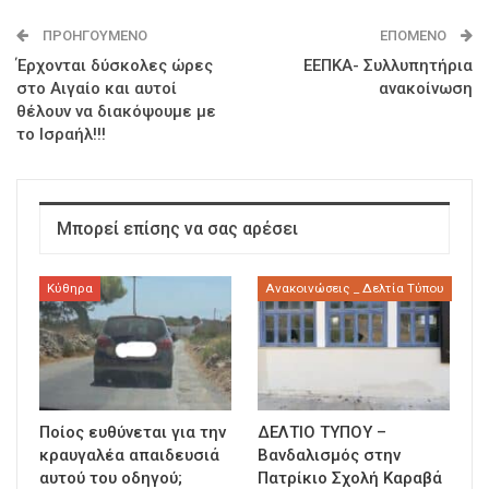
ΠΡΟΗΓΟΎΜΕΝΟ
ΕΠΌΜΕΝΟ
Έρχονται δύσκολες ώρες
ΕΕΠΚΑ- Συλλυπητήρια
στο Αιγαίο και αυτοί
ανακοίνωση
θέλουν να διακόψουμε με
το Ισραήλ!!!
Μπορεί επίσης να σας αρέσει
Κύθηρα
Ανακοινώσεις _ Δελτία Τύπου
Ποίος ευθύνεται για την
ΔΕΛΤΙΟ ΤΥΠΟΥ –
κραυγαλέα απαιδευσιά
Βανδαλισμός στην
αυτού του οδηγού;
Πατρίκιο Σχολή Καραβά