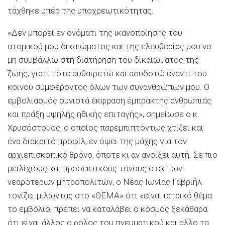
τάχθηκε υπέρ της υποχρεωτικότητας.
«Δεν μπορεί εν ονόματι της ικανοποίησης του
ατομικού μου δικαιώματος και της ελευθερίας μου να
μη συμβάλλω στη διατήρηση του δικαιώματος της
ζωής, γιατί τότε αυθαιρετώ και ασυδοτώ έναντι του
κοινού συμφέροντος όλων των συνανθρώπων μου. Ο
εμβολιασμός συνιστά έκφραση έμπρακτης ανθρωπιάς
και πράξη υψηλής ηθικής επιταγής», σημείωσε ο κ.
Χρυσόστομος, ο οποίος παρεμπιπτόντως χτίζει και
ένα διακριτό προφίλ, εν όψει της μάχης για τον
αρχιεπισκοπικό θρόνο, όποτε κι αν ανοίξει αυτή. Σε πιο
μειλίχιους και προσεκτικούς τόνους ο εκ των
νεαρότερων μητροπολιτών, ο Νέας Ιωνίας Γαβριήλ
τονίζει μιλώντας στο «ΘΕΜΑ» ότι «είναι ιατρικό θέμα
το εμβόλιο, πρέπει να καταλάβει ο κόσμος ξεκάθαρα
ότι είναι άλλος ο ρόλος του πνευματικού και άλλο τα