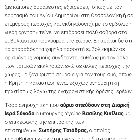
(με κάποιες δυσάρεστες εξαιρέσεις, όπως με τον
εορτασμό του Αγίου Δημητρίου στη Θεσσαλονίκη ή σε
επιμέρους περιοχές και εκδηλώσεις), με το εμβόλιο η
«ιερή άρνηση» τείνει να επιδράσει πολύ σοβαρά στο
εμβολιαστικό πρόγραμμα της χώρας. Εκτιμάται δε ότι
τα απροσδόκητα χαμηλά ποσοστά εμβολιασμών σε
ορισμένους νομούς συνδέονται ευθέως με τον ρόλο
των τοπικών εκκλησιών, ενώ σε άλλες περιοχές της
χώρας με ξεχωριστή σημασία για τον τουρισμό, όπως
η Κρήτη, η κατάσταση είναι εξόχως ανησυχητική
πρωτίστως λόγω της αναχρονιστικής δράσης ιερέων.
Τόσο ανησυχητική που
αύριο σπεύδουν στη Διαρκή
Ιερά Σύνοδο
ο υπουργός Υγείας
Βασίλης Κικίλιας
και
ο επικεφαλής της επιτροπής των
επιστημόνων
Σωτήρης Τσιόδρας,
ο οποίος
παρεμβαίνει πλέον έτσι ανοιχτά στη διαχείριση της