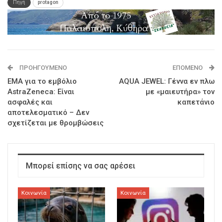
Πηγή
protagon
ΠΡΟΗΓΟΎΜΕΝΟ
ΕΠΌΜΕΝΟ
ΕΜΑ για το εμβόλιο
ΑQUA JEWEL: Γέννα εν πλω
AstraZeneca: Είναι
με «μαιευτήρα» τον
ασφαλές και
καπετάνιο
αποτελεσματικό – Δεν
σχετίζεται με θρομβώσεις
Μπορεί επίσης να σας αρέσει
Κοινωνία
Κοινωνία