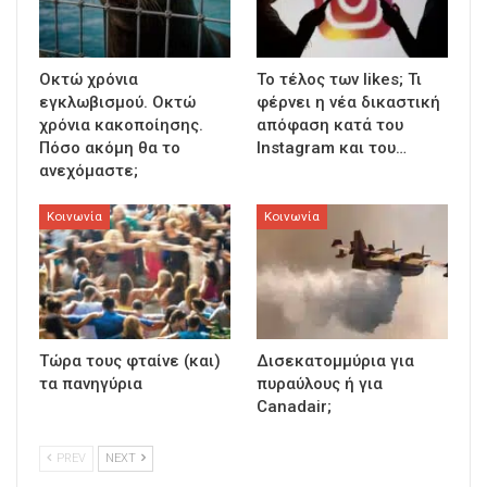
Οκτώ χρόνια
To τέλος των likes; Τι
εγκλωβισμού. Οκτώ
φέρνει η νέα δικαστική
χρόνια κακοποίησης.
απόφαση κατά του
Πόσο ακόμη θα το
Instagram και του…
ανεχόμαστε;
Κοινωνία
Κοινωνία
Τώρα τους φταίνε (και)
Δισεκατομμύρια για
τα πανηγύρια
πυραύλους ή για
Canadair;
PREV
NEXT