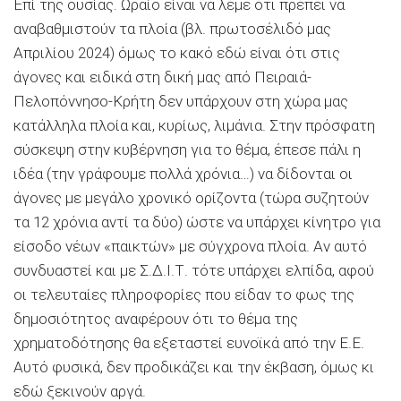
Επί της ουσίας. Ωραίο είναι να λέμε ότι πρέπει να
αναβαθμιστούν τα πλοία (βλ. πρωτοσέλιδό μας
Απριλίου 2024) όμως το κακό εδώ είναι ότι στις
άγονες και ειδικά στη δική μας από Πειραιά-
Πελοπόννησο-Κρήτη δεν υπάρχουν στη χώρα μας
κατάλληλα πλοία και, κυρίως, λιμάνια. Στην πρόσφατη
σύσκεψη στην κυβέρνηση για το θέμα, έπεσε πάλι η
ιδέα (την γράφουμε πολλά χρόνια…) να δίδονται οι
άγονες με μεγάλο χρονικό ορίζοντα (τώρα συζητούν
τα 12 χρόνια αντί τα δύο) ώστε να υπάρχει κίνητρο για
είσοδο νέων «παικτών» με σύγχρονα πλοία. Αν αυτό
συνδυαστεί και με Σ.Δ.Ι.Τ. τότε υπάρχει ελπίδα
,
αφού
οι τελευταίες πληροφορίες που είδαν το φως της
δημοσιότητος
αναφέρουν ότι το θέμα της
χρηματοδότησης θα εξεταστεί ευνοϊκά από την Ε.Ε.
Αυτό φυσικά, δεν προδικάζει και την έκβαση, όμως κι
εδώ ξεκινούν αργά.