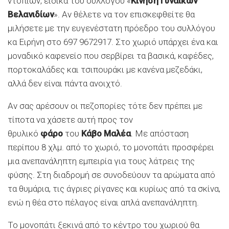
ντόπιων, ειδικά του συλλόγου «
Κίνηση Γυναικών
Βελανιδίων
». Αν θέλετε να τον επισκεφθείτε θα
μιλήσετε με την ευγενέστατη πρόεδρο του συλλόγου
κα Ειρήνη στο 697 9672917. Στο χωριό υπάρχει ένα και
μοναδικό καφενείο που σερβίρει τα βασικά, καφέδες,
πορτοκαλάδες και τσιπουράκι με κανένα μεζεδάκι,
αλλά δεν είναι πάντα ανοιχτό.
Αν σας αρέσουν οι πεζοπορίες τότε δεν πρέπει με
τίποτα να χάσετε αυτή προς τον
θρυλικό
φάρο
του
Κάβο Μαλέα
. Με απόσταση
περίπου 8 χλμ. από το χωριό, το μονοπάτι προσφέρει
μια ανεπανάληπτη εμπειρία για τους λάτρεις της
φύσης. Στη διαδρομή σε συνοδεύουν τα αρώματα από
τα θυμάρια, τις άγριες ρίγανες και κυρίως από τα σκίνα,
ενώ η θέα στο πέλαγος είναι απλά ανεπανάληπτη.
Το μονοπάτι ξεκινά από το κέντρο του χωριού θα