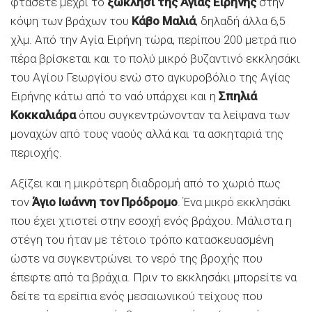
φτάσετε μέχρι το
ξωκλήσι της Αγίας Ειρήνης
στην
κόψη των βράχων του
Κάβο Μαλιά
, δηλαδή άλλα 6,5
χλμ. Από την Αγία Ειρήνη τώρα, περίπου 200 μετρά πιο
πέρα βρίσκεται και το πολύ μικρό βυζαντινό εκκλησάκι
του Αγίου Γεωργίου ενώ στο αγκυροβόλιο της Αγίας
Ειρήνης κάτω από το ναό υπάρχει και η
Σπηλιά
Κοκκαλιάρα
όπου συγκεντρώνονταν τα λείψανα των
μοναχών από τους ναούς αλλά και τα ασκηταριά της
περιοχής.
Αξίζει και η μικρότερη διαδρομή από το χωριό πως
τον
Άγιο Ιωάννη τον Πρόδρομο
. Ένα μικρό εκκλησάκι
που έχει χτιστεί στην εσοχή ενός βράχου. Μάλιστα η
στέγη του ήταν με τέτοιο τρόπο κατασκευασμένη
ώστε να συγκεντρώνει το νερό της βροχής που
έπεφτε από τα βράχια. Πριν το εκκλησάκι μπορείτε να
δείτε τα ερείπια ενός μεσαιωνικού τείχους που