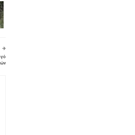
ργό
ών