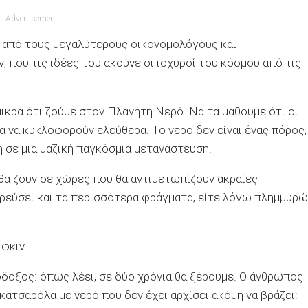
Advertisement
ας από τους μεγαλύτερους οικονομολόγους και
, που τις ιδέες του ακούνε οι ισχυροί του κόσμου από τις
μικρά ότι ζούμε στον Πλανήτη Νερό. Να τα μάθουμε ότι οι
μα να κυκλοφορούν ελεύθερα. Το νερό δεν είναι ένας πόρος,
η σε μια μαζική παγκόσμια μετανάστευση.
θα ζουν σε χώρες που θα αντιμετωπίζουν ακραίες
ρρεύσει και τα περισσότερα φράγματα, είτε λόγω πλημμυρώ
ίφκιν.
ιόδοξος: όπως λέει, σε δύο χρόνια θα ξέρουμε. Ο άνθρωπος
ατσαρόλα με νερό που δεν έχει αρχίσει ακόμη να βράζει: