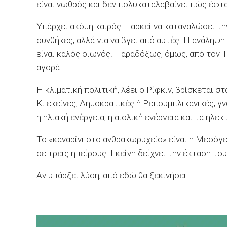
είναι νωθρός και δεν πολυκαταλαβαίνει πώς έφτ
Υπάρχει ακόμη καιρός – αρκεί να καταναλώσει την
συνθήκες, αλλά για να βγει από αυτές. Η ανάληψ
είναι καλός οιωνός. Παραδόξως, όμως, από τον Τ
αγορά.
Η κλιματική πολιτική, λέει ο Ρίφκιν, βρίσκεται 
Κι εκείνες, Δημοκρατικές ή Ρεπουμπλικανικές, γ
η ηλιακή ενέργεια, η αιολική ενέργεια και τα ηλεκ
Το «καναρίνι στο ανθρακωρυχείο» είναι η Μεσόγε
σε τρεις ηπείρους. Εκείνη δείχνει την έκταση το
Αν υπάρξει λύση, από εδώ θα ξεκινήσει.