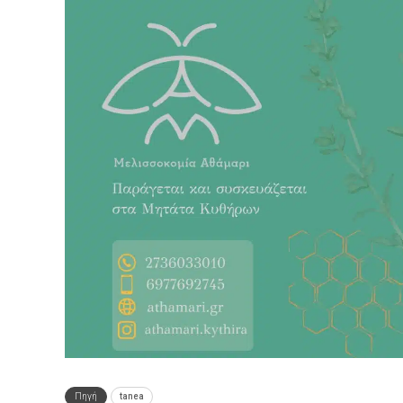
Πηγή
tanea