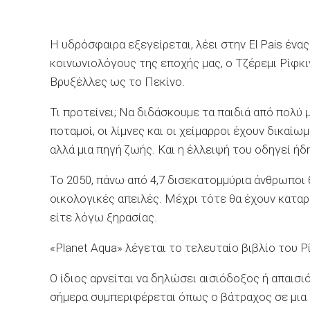
H υδρόσφαιρα εξεγείρεται, λέει στην El Pais έν
κοινωνιολόγους της εποχής μας, ο Τζέρεμι Ρίφκιν
Βρυξέλλες ως το Πεκίνο.
Τι προτείνει; Να διδάσκουμε τα παιδιά από πολύ 
ποταμοί, οι λίμνες και οι χείμαρροι έχουν δικαίω
αλλά μια πηγή ζωής. Και η έλλειψή του οδηγεί ήδ
Το 2050, πάνω από 4,7 δισεκατομμύρια άνθρωποι 
οικολογικές απειλές. Μέχρι τότε θα έχουν κατα
είτε λόγω ξηρασίας.
«Planet Aqua» λέγεται το τελευταίο βιβλίο του Ρ
O ίδιος αρνείται να δηλώσει αισιόδοξος ή απαισ
σήμερα συμπεριφέρεται όπως ο βάτραχος σε μια κ