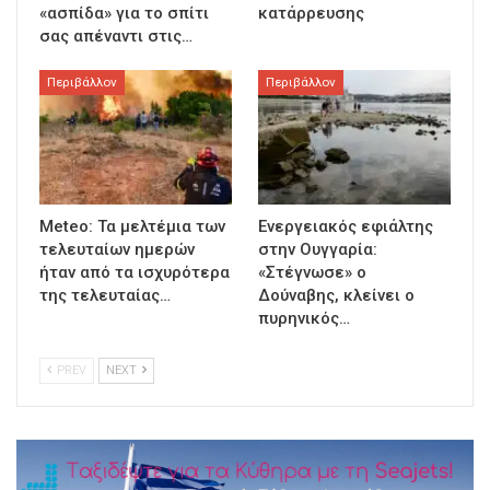
«ασπίδα» για το σπίτι
κατάρρευσης
σας απέναντι στις…
Περιβάλλον
Περιβάλλον
Meteo: Τα μελτέμια των
Ενεργειακός εφιάλτης
τελευταίων ημερών
στην Ουγγαρία:
ήταν από τα ισχυρότερα
«Στέγνωσε» ο
της τελευταίας…
Δούναβης, κλείνει ο
πυρηνικός…
PREV
NEXT