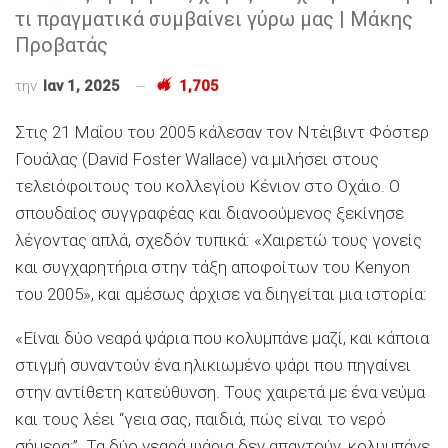
τι πραγματικά συμβαίνει γύρω μας | Μάκης
Προβατάς
την
Ιαν 1, 2025
1,705
Στις 21 Μαΐου του 2005 κάλεσαν τον Ντέιβιντ Φόστερ
Γουάλας (David Foster Wallace) να μιλήσει στους
τελειόφοιτους του κολλεγίου Κένιον στο Οχάιο. Ο
σπουδαίος συγγραφέας και διανοούμενος ξεκίνησε
λέγοντας απλά, σχεδόν τυπικά: «Χαιρετώ τους γονείς
και συγχαρητήρια στην τάξη αποφοίτων του Kenyon
του 2005», και αμέσως άρχισε να διηγείται μια ιστορία:
«Είναι δύο νεαρά ψάρια που κολυμπάνε μαζί, και κάποια
στιγμή συναντούν ένα ηλικιωμένο ψάρι που πηγαίνει
στην αντίθετη κατεύθυνση. Τους χαιρετά με ένα νεύμα
και τους λέει “γεια σας, παιδιά, πώς είναι το νερό
σήμερα;”. Τα δύο νεαρά ψάρια δεν απαντούν, κολυμπάνε