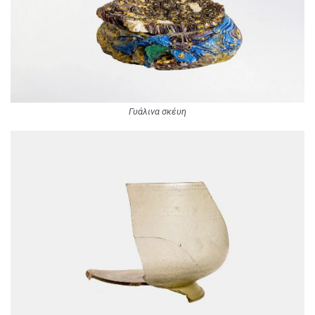
Γυάλινα σκέυη