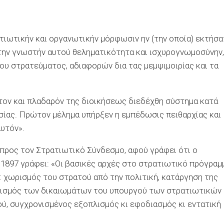
ιωτικήν και οργανωτικήν μόρφωσιν ην (την οποία) εκτήσ
 την γνωστήν αυτού θεληματικότητα και ισχυρογνωμοσύνην,
του στρατεύματος, αδιαφορών δια τας μεμψιμοιρίας και τα
τον και πλαδαρόν της διοικήσεως διεδέχθη σύστημα κατά
ίας. Πρώτον μέλημα υπήρξεν η εμπέδωσις πειθαρχίας και
υτόν».
 προς τον Στρατιωτικό Σύνδεσμο, αφού γράφει ότι ο
 1897 γράφει: «Οι βασικές αρχές στο στρατιωτικό πρόγραμ
: χωρισμός του στρατού από την πολιτική, κατάργηση της
ορισμός των δικαιωμάτων του υπουργού των στρατιωτικών
ύ, συγχρονισμένος εξοπλισμός κι εφοδιασμός κι εντατική