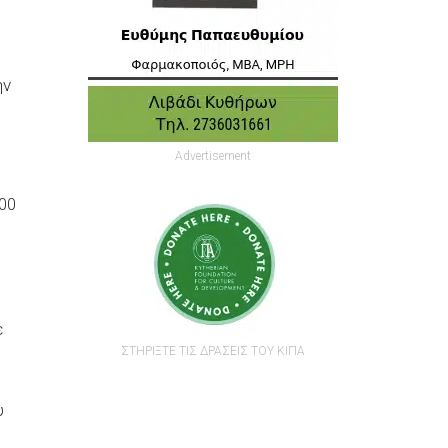
ην
Advertisement
00
ε
ΣΤΗΡΙΞΤΕ ΤΙΣ ΔΡΑΣΕΙΣ ΤΟΥ ΚΙΠΑ
υ