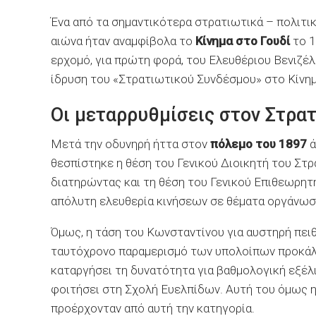
Ένα από τα σημαντικότερα στρατιωτικά – πολιτι
αιώνα ήταν αναμφίβολα το
Κίνημα στο Γουδί
το 1
ερχομό, για πρώτη φορά, του Ελευθέριου Βενιζέ
ίδρυση του «Στρατιωτικού Συνδέσμου» στο Κίνημ
Οι μεταρρυθμίσεις στον Στρατ
Μετά την οδυνηρή ήττα στον
πόλεμο του 1897
ά
θεσπίστηκε η θέση του Γενικού Διοικητή του Στ
διατηρώντας και τη θέση του Γενικού Επιθεωρητ
απόλυτη ελευθερία κινήσεων σε θέματα οργάνωσ
Όμως, η τάση του Κωνσταντίνου για αυστηρή πειθ
ταυτόχρονο παραμερισμό των υπολοίπων προκάλε
καταργήσει τη δυνατότητα για βαθμολογική εξέλ
φοιτήσει στη Σχολή Ευελπίδων. Αυτή του όμως 
προέρχονταν από αυτή την κατηγορία.