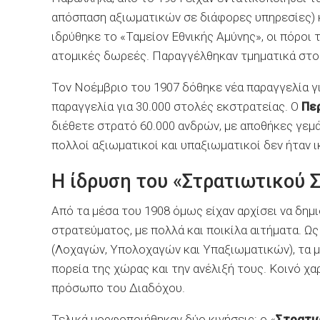
απόσπαση αξιωματικών σε διάφορες υπηρεσίες) κ
ιδρύθηκε το «Ταμείον Εθνικής Αμύνης», οι πόροι
ατομικές δωρεές. Παραγγέλθηκαν τμηματικά στο
Τον Νοέμβριο του 1907 δόθηκε νέα παραγγελία γι
παραγγελία για 30.000 στολές εκστρατείας. Ο
Περ
διέθετε στρατό 60.000 ανδρών, με αποθήκες γεμά
πολλοί αξιωματικοί και υπαξιωματικοί δεν ήταν 
Η ίδρυση του «Στρατιωτικού 
Από τα μέσα του 1908 όμως είχαν αρχίσει να δη
στρατεύματος, με πολλά και ποικίλα αιτήματα. Ως
(Λοχαγών, Υπολοχαγών και Υπαξιωματικών), τα μ
πορεία της χώρας και την ανέλιξή τους. Κοινό χα
πρόσωπο του Διαδόχου.
Τελικά μορφοποιήθηκαν δύο κινήσεις: ο «
Στρατι