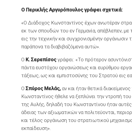
Ο Περικλής Αργυρόπουλος γράφει σχετικά:
«Ο Διάδοχος Κωνσταντίνος έχων ανωτέραν στρατ
εκ των σπουδών του εν Γερμανία, απέβλεπεν, με
εις την τεχνικήν και συγχρονισμένην οργάνωσιν 
παράπονα τα διαβιβαζόμενα αυτώ».
Ο
Κ. Σερεπίσος
γράφει: «Το πρότερον ασυντόνισ
πάντα ευστόχου οργανώσεως και ευρύθμου εργασ
τάξεως, ως και εμπιστοσύνης του Στρατού εις εα
Ο
Σπύρος Μελάς,
αν και ήταν θετικά διακείμενος
Κωνσταντίνος ήθελε να ξεπλύνει την ντροπή του
της Αυλής, δηλαδή του Κωνσταντίνου ήταν αυτές
άδειας των αξιωματικών να πολιτεύονται, περι
και τέλος οργάνωση του στρατιωτικού μηχανισμο
εκπαίδευση».