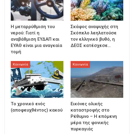
Η μεταρρύθμιση του
Σκάφος αναψυχής στη
νερού: Γιατί η
Σκόπελο λεηλατούσε
αναβάθμιση ΕΥΔΑΠ και
τον ελληνικό βυθό, η
ΕΥΑΘ είναι μια αναγκαία
ΔΕΟΣ κατέσχεσε…
τομή
Κοινωνία
Κοινωνία
Τo χρονικό ενός
Εικόνες ολικής
(αποφευχθέντος) κακού
καταστροφής στο
Ρέθυμνο – Η επόμενη
μέρα της φονικής
πυρκαγιάς