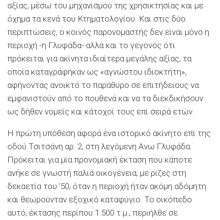
αξίας, μέσω του μηχανισμού της χρησικτησίας και με
όχημα τα κενά του Κτηματολογίου. Και στις δύο
περιπτώσεις, ο κοινός παρονομαστής δεν είναι μόνο η
περιοχή -η Γλυφάδα- αλλά και το γεγονός ότι
πρόκειται για ακίνητα ιδιαίτερα μεγάλης αξίας, τα
οποία καταγράφηκαν ως «αγνώστου ιδιοκτήτη»,
αφήνοντας ανοικτό το παράθυρο σε επιτήδειους να
εμφανιστούν από το πουθενά και να τα διεκδικήσουν
ως δήθεν νομείς και κάτοχοί τους επί σειρά ετών.
Η πρώτη υπόθεση αφορά ένα ιστορικό ακίνητο επί της
οδού Τσιτσάνη αρ. 2, στη λεγόμενη Ανω Γλυφάδα.
Πρόκειται για μία προνομιακή έκταση που κάποτε
ανήκε σε γνωστή παλιά οικογένεια, με ρίζες στη
δεκαετία του ’50, όταν η περιοχή ήταν ακόμη αδόμητη
και θεωρούνταν εξοχικό καταφύγιο. Το οικόπεδο
αυτό, έκτασης περίπου 1.500 τ.μ., περιήλθε σε