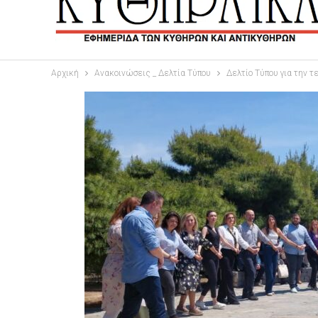
Αρχική
Ανακοινώσεις _ Δελτία Τύπου
Δελτίο Τύπου για την 