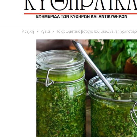
Αρχική
Υγεία
Το αρωματικό βότανο που μειώνει τη χοληστερό