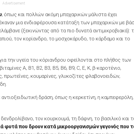
Advertisement
υ
, όπως και πολλών ακόμη μπαχαρικών μάλιστα έχει
l έκαναν μια ενδιαφέρουσα κατάταξη των μπαχαρικών με βά
ελάμβανε (ξεκινώντας από τα πιο δυνατά αντιμικροβιακά): 
ναπιού, τον κορίανδρο, το μοσχοκάρυδο, το κάρδαμο και το
 για την υγεία του κόριανδρου οφείλονται στο πλήθος των
μίνες Α, Β1, Β2, Β3, Β5, Β6, Β9, C, E, K, β-καροτένιο,
ες, πρωτεΐνες, κουμαρίνες, γλυκοζίτες φλαβονοειδών,
δη.
 αντιοξειδωτική δράση, όπως η κερκετίνη, η καμπεφερόλη,
ο δενδρολίβανο, τον κουρκουμά, τη δάφνη, το βασιλικό και τ
ά φυτά που δρουν κατά μικροοργανισμών γεγονός που τ