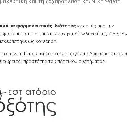
ρμακευτική και τη ζαχαροπλαστική/Νίκη Ψάλτη
ικά με φαρμακευτικές ιδιότητες
γνωστές από την
 φυτό πιστοποιείται στην μυκηναϊκή ελληνική ως ko-ri-ja-d
τασκευάστηκε ως koriadnon.
m sativum L) που ανήκει στην οικογένεια Apiaceae και είνα
 θεωρείται προστάτης του πεπτικού συστήματος.