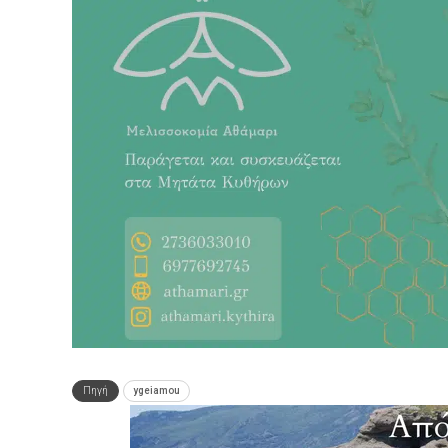
Πηγή
ygeiamou