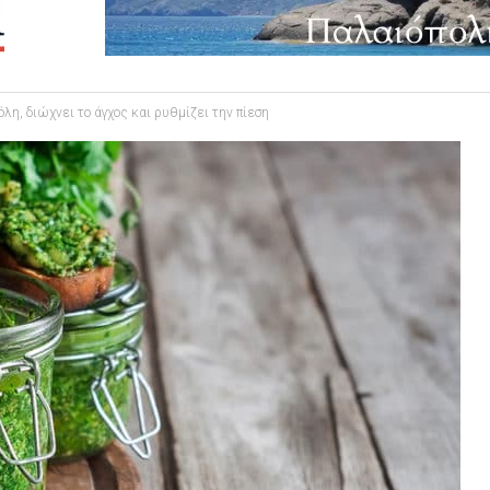
λη, διώχνει το άγχος και ρυθμίζει την πίεση