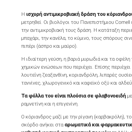
H
ισχυρή αντιμικροβιακή δράση του κόριανδρο
μετρηθεί. Οι βιολόγοι του Πανεπιστήμιου Cornel
την αντιμικροβιακή τους δράση. Η κατάταξη περι
μπαχάρι, την κανέλα, το κύμινο, τους σπόρους σι
πιπέρι (άσπρο και μαύρο).
Η ιδιαίτερη γεύση, η βαριά μυρωδιά και τα οφέλη
χημικών ενώσεων που περιέχει. Επίσης περιέχει βιτα
λουτεΐνη ζεαξανθίνη, κοριανδρόλη, λιπαρές ουσί
ταννίνες, χλωρογενικό και καφεϊκό οξύ και αλδεΰ
Τα φύλλα του είναι πλούσια σε φλαβονοειδή
με
ραμνετίνη και η επιγενίνη.
Ο κόριανδρος μαζί με την ρίγανη (καρβακρόλη), τ
σκόρδο ανήκει στα
αρωματικά και φαρμακευτικ