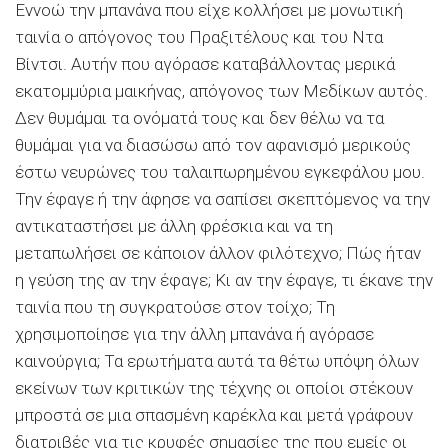
Εννοώ την μπανάνα που είχε κολλήσει με μονωτική
ταινία ο απόγονος του Πραξιτέλους και του Ντα
Βίντσι. Αυτήν που αγόρασε καταβάλλοντας μερικά
εκατομμύρια μαικήνας, απόγονος των Μεδίκων αυτός.
Δεν θυμάμαι τα ονόματά τους και δεν θέλω να τα
θυμάμαι για να διασώσω από τον αφανισμό μερικούς
έστω νευρώνες του ταλαιπωρημένου εγκεφάλου μου.
Την έφαγε ή την άφησε να σαπίσει σκεπτόμενος να την
αντικαταστήσει με άλλη φρέσκια και να τη
μεταπωλήσει σε κάποιον άλλον φιλότεχνο; Πώς ήταν
η γεύση της αν την έφαγε; Κι αν την έφαγε, τι έκανε την
ταινία που τη συγκρατούσε στον τοίχο; Τη
χρησιμοποίησε για την άλλη μπανάνα ή αγόρασε
καινούργια; Τα ερωτήματα αυτά τα θέτω υπόψη όλων
εκείνων των κριτικών της τέχνης οι οποίοι στέκουν
μπροστά σε μια σπασμένη καρέκλα και μετά γράφουν
διατριβές για τις κρυφές σημασίες της που εμείς οι