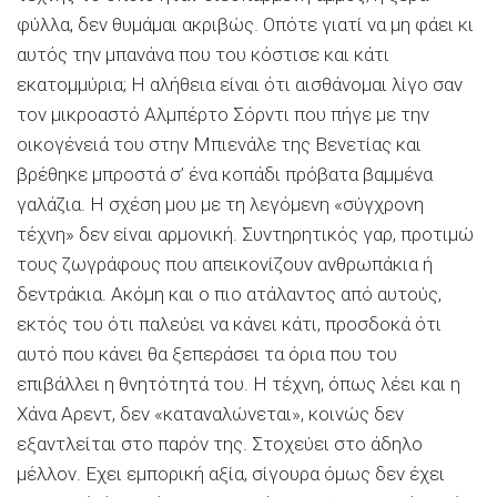
φύλλα, δεν θυμάμαι ακριβώς. Οπότε γιατί να μη φάει κι
αυτός την μπανάνα που του κόστισε και κάτι
εκατομμύρια; Η αλήθεια είναι ότι αισθάνομαι λίγο σαν
τον μικροαστό Αλμπέρτο Σόρντι που πήγε με την
οικογένειά του στην Μπιενάλε της Βενετίας και
βρέθηκε μπροστά σ’ ένα κοπάδι πρόβατα βαμμένα
γαλάζια. Η σχέση μου με τη λεγόμενη «σύγχρονη
τέχνη» δεν είναι αρμονική. Συντηρητικός γαρ, προτιμώ
τους ζωγράφους που απεικονίζουν ανθρωπάκια ή
δεντράκια. Ακόμη και ο πιο ατάλαντος από αυτούς,
εκτός του ότι παλεύει να κάνει κάτι, προσδοκά ότι
αυτό που κάνει θα ξεπεράσει τα όρια που του
επιβάλλει η θνητότητά του. Η τέχνη, όπως λέει και η
Χάνα Αρεντ, δεν «καταναλώνεται», κοινώς δεν
εξαντλείται στο παρόν της. Στοχεύει στο άδηλο
μέλλον. Εχει εμπορική αξία, σίγουρα όμως δεν έχει