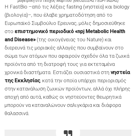
μαγειρική στο τεύχος Μαρτίου. [ΘΕΟΔΟΣΗΣ ΓΕΩΡΓΙΑΔΗΣ]
Η FastBio –από τις λέξεις fasting (νηστεία) και biology
(βιολογία)–, που έλαβε χρηματοδότηση από το
Ευρωπαϊκό Συμβούλιο Ερευνας, μόλις δημοσιεύθηκε
στο
επιστημονικό περιοδικό «npj Metabolic Health
and Disease»
(της οικογένειας του Nature) και
διερευνά τις μοριακές αλλαγές που συμβαίνουν στο
σώμα των ατόμων που αφαιρούν σχεδόν όλα τα ζωικά
προϊόντα από τη διατροφή τους για εκτεταμένα
χρονικά διαστήματα. Εστιάζει ουσιαστικά στη
νηστεία
της Εκκλησίας
, κατά την οποία υπάρχει περιορισμός
στην κατανάλωση ζωικών προϊόντων, αλλά όχι πλήρης
αποχή από αυτά, καθώς οι νηστεύοντες θεωρητικά
μπορούν να καταναλώνουν σαλιγκάρια και διάφορα
θαλασσινά.