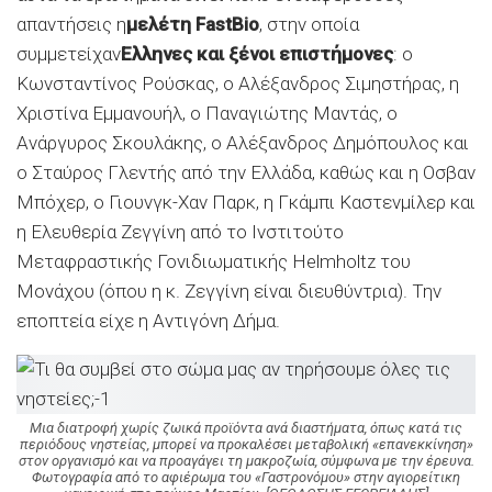
απαντήσεις η
μελέτη FastBio
, στην οποία
συμμετείχαν
Ελληνες και ξένοι επιστήμονες
: ο
Κωνσταντίνος Ρούσκας, ο Αλέξανδρος Σιμηστήρας, η
Χριστίνα Εμμανουήλ, ο Παναγιώτης Μαντάς, ο
Ανάργυρος Σκουλάκης, ο Αλέξανδρος Δημόπουλος και
ο Σταύρος Γλεντής από την Ελλάδα, καθώς και η Οσβαν
Μπόχερ, ο Γιουνγκ-Χαν Παρκ, η Γκάμπι Καστενμίλερ και
η Ελευθερία Ζεγγίνη από το Ινστιτούτο
Μεταφραστικής Γονιδιωματικής Helmholtz του
Μονάχου (όπου η κ. Ζεγγίνη είναι διευθύντρια). Την
εποπτεία είχε η Αντιγόνη Δήμα.
Μια διατροφή χωρίς ζωικά προϊόντα ανά διαστήματα, όπως κατά τις
περιόδους νηστείας, μπορεί να προκαλέσει μεταβολική «επανεκκίνηση»
στον οργανισμό και να προαγάγει τη μακροζωία, σύμφωνα με την έρευνα.
Φωτογραφία από το αφιέρωμα του «Γαστρονόμου» στην αγιορείτικη