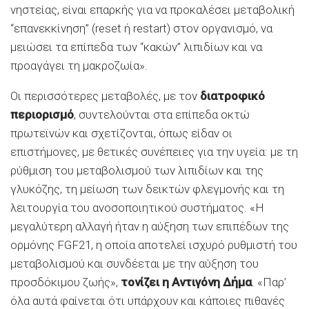
νηστείας, είναι επαρκής για να προκαλέσει μεταβολική
“επανεκκίνηση” (reset ή restart) στον οργανισμό, να
μειώσει τα επίπεδα των “κακών” λιπιδίων και να
προαγάγει τη μακροζωία».
Οι περισσότερες μεταβολές, με τον
διατροφικό
περιορισμό
, συντελούνται στα επίπεδα οκτώ
πρωτεϊνών και σχετίζονται, όπως είδαν οι
επιστήμονες, με θετικές συνέπειες για την υγεία: με τη
ρύθμιση του μεταβολισμού των λιπιδίων και της
γλυκόζης, τη μείωση των δεικτών φλεγμονής και τη
λειτουργία του ανοσοποιητικού συστήματος. «Η
μεγαλύτερη αλλαγή ήταν η αύξηση των επιπέδων της
ορμόνης FGF21, η οποία αποτελεί ισχυρό ρυθμιστή του
μεταβολισμού και συνδέεται με την αύξηση του
προσδόκιμου ζωής»,
τονίζει η Αντιγόνη Δήμα
. «Παρ’
όλα αυτά φαίνεται ότι υπάρχουν και κάποιες πιθανές