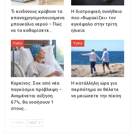
Τι κινδύνους κρύβουν τα
Η διατροφική συνήθεια
επαναχρησιμοποιούμενα
που «θωρακίζει» τον
μπουκάλια νερού – Πώς
εγκέφαλο στην τρίτη
να τα καθαρίσετε…
ηλικία
Υγεία
Υγεία
Καρκίνος: Σοκ από νέα
Η κατάλληλη ώρα για
παγκόσμια πρόβλεψη –
περπάτημα αν θέλετε
Αναμένεται αύξηση
να μειώσετε την πίεση
67%, θα νοσήσουν 1
στους…
PREV
NEXT