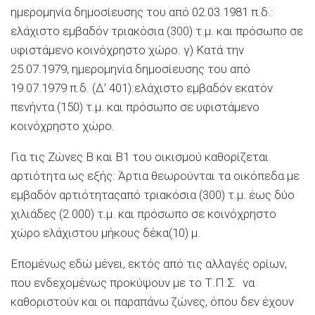
ημερομηνία δημοσίευσης του από 02.03.1981 π.δ.:
ελάχιστο εμβαδόν τριακόσια (300) τ.μ. και πρόσωπο σε
υφιστάμενο κοινόχρηστο χώρο. γ) Κατά την
25.07.1979, ημερομηνία δημοσίευσης του από
19.07.1979 π.δ. (Δ’ 401):ελάχιστο εμβαδόν εκατόν
πενήντα (150) τ.μ. και πρόσωπο σε υφιστάμενο
κοινόχρηστο χώρο.
Για τις Ζώνες Β και Β1 του οικισμού καθορίζεται
αρτιότητα ως εξής: Άρτια θεωρούνται τα οικόπεδα με
εμβαδόν αρτιότηταςαπό τριακόσια (300) τ.μ. έως δύο
χιλιάδες (2.000) τ.μ. και πρόσωπο σε κοινόχρηστο
χώρο ελάχιστου μήκους δέκα(10) μ.
Επομένως εδώ μένει, εκτός από τις αλλαγές ορίων,
που ενδεχομένως προκύψουν με το Τ.Π.Σ. να
καθοριστούν και οι παραπάνω ζώνες, όπου δεν έχουν