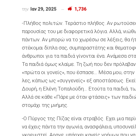
την
Ιαν 29, 2025
1,736
-Πλήθος πολιτών. Τεράστιο πλήθος. Αν ρωτούσες
παρουσίας του με διαφορετικά λόγια. Αλλά, νιώθω
πάντων. Αν μπορώ να το χωρέσω σε λέξεις, θα ήτ
στέκομαι δίπλα σας, συμπαραστάτης και θεματοφύ
άνθρωποι για τα παιδιά γίνονται ένα. Ανάμεσα σ
Τα παιδιά όμως κλαίμε. Τη ζωή που δεν πρόλαβαν.
«πρώτα οι γονείς», που έσπασε… Μέσα μου, στην 
λες, κάπως ως «συγγενείς» εξ αποστάσεως. Εκείν
Δουρή, η Ελένη Τοπαλούδη… Ετούτα τα παιδιά, τ
Αλλά σε κάθε «Πάρε με όταν φτάσεις» των παιδι
στομάχι της μνήμης.
-Ο Πύργος της Πίζας είναι στραβός. Εχει μια περ
να έχεις πάντα την αγωνία, ανασφάλεια, υποσυνεί
γκρεμιστεί. Αραγε, υπάρχει κανείς νοήμων που ν