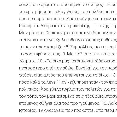
αδέλφια «κομμάτια». Οσο περνάει ο καιρός… Η σ
καταμετρήσουμε παθογένειες, που πολλές από αυ
όποιου πορίσματος της Δικαιοσύνης και άτσαλα π
Ρουσφέτι. Ακόμα και αν ο μακαρίτης Πεπονής πε
Μονιμότητα. Οι ακούνητοι ό,τι και να διαπράξουν
ευθυνών ώστε να εξαλειφθούν οι όποιες ευθύνες
με πανωτόκια και μίζας 8. Συμπολίτες που εφευρ
μικροσυμφέρον τους. 9. Μαφιόζικες τακτικές κ
κόμματα. 10. «Τα δικά μας παιδιά», για κάθε σειρ
περισσότερο από τον αθώο. Ευνοϊκή για τον παρ
φτύσει αίμα αυτός που επείγεται για το δίκιο. 13.
πόσο καλά τα λένε! Ή αν «εξυπηρέτησαν» τον ψη
πολιτικός. Άρα εθελοτυφλία των πολιτών για το 
τον τόπο, τον μαρκαρισμένο στις τζούφιες υποσχ
επόμενος σβήνει όλα τού προηγούμενου. 16. Λαϊκι
Ιστορίας. 19 Αλαζονεία που προκύπτει από περί