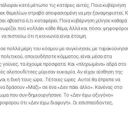
πάλεψαν κατά μέτωπο τις κατάρες αυτές; Ποια κυβέρνηση
 εκ θεμελίων στραβό αποφασισμένη να μην ξαναψηφιστεί; Κ
σει αβίαστα ό,τι καταφέρει; Ποια κυβέρνηση μίλησε καθαρά
νωρίζει πού κολλάει κάθε θέμα; Αλλά και πόσοι ψηφοφόρο
να πιστεύω ότι η κοινωνία είναι έτοιμη.
σε πολλά μέρη του κόσμου με συγκίνησαν, με ταρακούνησα
 πολιτικού, οποιουδήποτε κόμματος, είναι μέσα στα
τις γούνες, τα έχουμε πρόσφατα. Και «πληρωμένα» αδρά στο
ές αλεπουδίτσες μύρισαν ευκαιρία. Αν είχαν αίσθηση της
ίναι η δική τους ώρα…Τέτοιες ώρες. Αυτοί θα έπρεπε να
 να δράσουν «Μαζί» σε ένα «Δεν πάει άλλο». Κανένας στο
ρωμα που συν-δημιουργήσανε. Το «Δεν έχω οξυγόνο»
φοφόρου ότι «Δεν έχω διαφυγή». Οι επισπεύδοντες,