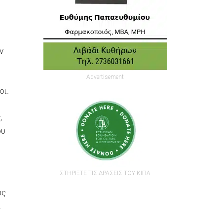
ν
Advertisement
οι.
,
ου
ΣΤΗΡΙΞΤΕ ΤΙΣ ΔΡΑΣΕΙΣ ΤΟΥ ΚΙΠΑ
ως