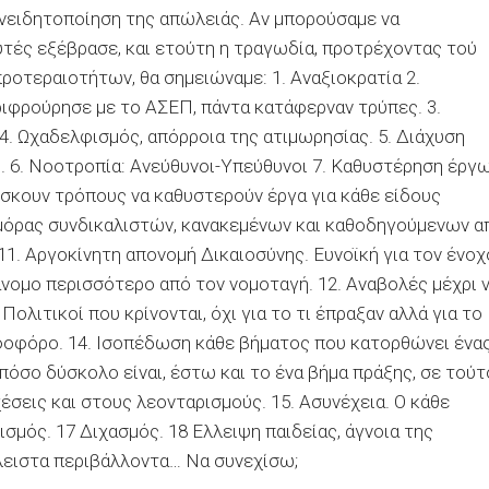
υνειδητοποίηση της απώλειάς. Αν μπορούσαμε να
τές εξέβρασε, και ετούτη η τραγωδία, προτρέχοντας τού
ροτεραιοτήτων, θα σημειώναμε: 1. Αναξιοκρατία 2.
ριφρούρησε με το ΑΣΕΠ, πάντα κατάφερναν τρύπες. 3.
 4. Ωχαδελφισμός, απόρροια της ατιμωρησίας. 5. Διάχυση
. 6. Νοοτροπία: Ανεύθυνοι-Υπεύθυνοι 7. Καθυστέρηση έργ
ίσκουν τρόπους να καθυστερούν έργα για κάθε είδους
αμόρας συνδικαλιστών, κανακεμένων και καθοδηγούμενων α
ά 11. Αργοκίνητη απονομή Δικαιοσύνης. Ευνοϊκή για τον ένοχ
άνομο περισσότερο από τον νομοταγή. 12. Αναβολές μέχρι 
 Πολιτικοί που κρίνονται, όχι για το τι έπραξαν αλλά για το
φοφόρο. 14. Ισοπέδωση κάθε βήματος που κατορθώνει ένα
πόσο δύσκολο είναι, έστω και το ένα βήμα πράξης, σε τούτ
έσεις και στους λεονταρισμούς. 15. Ασυνέχεια. Ο κάθε
σμός. 17 Διχασμός. 18 Ελλειψη παιδείας, άγνοια της
κλειστα περιβάλλοντα… Να συνεχίσω;