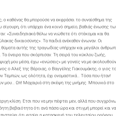
, ο καθένας θα μπορούσε να εκφράσει το συναίσθημα της
 σίγουρη, ότι υπάρχει ένα κοινό σημείο, βαθιάς ένωσης τω
αν: «Συνειδησιακά θέλω να νιώθετε ότι στέκομαι και θα
λακας δικαιοσύνης». Τα παιδιά ανέκαθεν ένωναν. Οι
τα θύματα αυτής της τραγωδίας υπήρχαν και μεγάλοι άνθρωπ
 Τα όνειρα που σκόρπισαν. Τη σειρά του κύκλου ζωής,
ψυχή μου μέσα, έχω «ενώσεις» με γονείς να με ακολουθούν
ος ο Αλεξ της Βέροιας, ο Βαγγέλης Γιακουμάκης, ο γιος τ
ων Τεμπών, ως ολότητα, όχι ονομαστικά… Τόσα που ήταν!
ών μου… Ωπ! Μαχαιριά στη σκέψη της μνήμης. Μπουνιά στο
ίεργη κλίση. Ετσι που να μην πέφτει μεν, αλλά που συγχρόν
δητη βεβαιότητα ότι ανά πάσα ώρα και στιγμή μπορεί και να
α πιστεύει ότι φταίει η κατασκευή του τελευταίου ορόφου