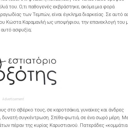
έλιά του. Ο,τι παθογενές εκβράστηκε, ακόμα μια φορά
τραγωδίας των Τεμπών, είναι έγκλημα διαρκείας. Σε αυτό α
του Κώστα Καραμανλή ως υποψήφιου, την επανεκλογή του 
ι αυτό ασφυξία;
Advertisement
υς στο σβέρκο τους, σε καροτσάκια, γυναίκες και άνδρες
θή, δυνατή συγκέντρωση. Σπίθα-φωτιά, σε ένα σωρό μέρη. Μ
άτων πέραν της κυρίας Καρυστιανού. Πατεράδες «κομμάτια