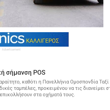
Advertisement
ική σήμανση POS
αραίτητο, καθότι η Πανελλήνια Ομοσπονδία Ταξί
δικές ταμπέλες, προκειμένου να τις διανείμει σ
ς επικολλήσουν στα οχήματά τους.