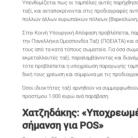
Υπενθυμίζεται πως οι ταμπέλες αυτές παρήχθησα
ταξί, και ανταποκρίνονται στις προδιαγραφές αν
πολλών άλλων ευρωπαϊκών πόλεων (Βαρκελώνη, Σ
Στην Κοινή Υπουργική Απόφαση προβλέπεται, πα
την Πανελλήνια Ομοσπονδία Ταξί (ΠΟΕΙΑΤΑ) και 
τους από τα κατά τόπους σωματεία. Για όσα σωμα
εκμεταλλευτές ταξί, παραλαμβάνοντας και διανέμ
τότε προβλέπεται η υποχρέωση παραγωγής ταμπε
δική τους χρέωση και σύμφωνα με τις προδιαγρα
Όσοι ιδιοκτήτες ταξί αρνηθούν να συμμορφωθούν
προστίμου 1.000 ευρώ ανά παράβαση.
Χατζηδάκης: «Υποχρεωμέν
σήμανση για POS»