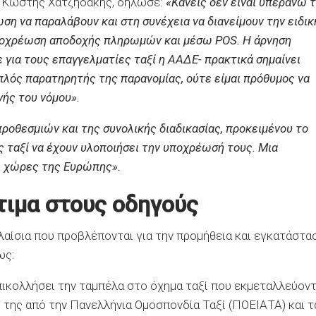
ν, Κωστής Χατζηδάκης, δήλωσε:
«Κανείς δεν είναι υπεράνω 
ση να παραλάβουν και στη συνέχεια να διανείμουν την ειδικ
υποχρέωση αποδοχής πληρωμών και μέσω POS. Η άρνηση
για τους επαγγελματίες ταξί η ΑΑΔΕ- πρακτικά σημαίνει
πλός παρατηρητής της παρανομίας, ούτε είμαι πρόθυμος να
ής του νόμου».
ροθεσμιών και της συνολικής διαδικασίας, προκειμένου το
ς ταξί να έχουν υλοποιήσει την υποχρέωσή τους. Μια
ς χώρες της Ευρώπης».
τιμα στους οδηγούς
πλαίσια που προβλέπονται για την προμήθεια και εγκατάστα
ως:
πικολλήσει την ταμπέλα στο όχημα ταξί που εκμεταλλεύοντ
 της από την Πανελλήνια Ομοσπονδία Ταξί (ΠΟΕΙΑΤΑ) και τ