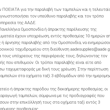
 ΠΟΕΙΑΤΑ για την παραλαβή των ταμπελών και η τελευταί
α γνωστοποιήσει τον υπεύθυνο παραλαβής και τον τρόπο
υπηρεσία της ΑΑΔΕ.
Πανελλήνια Ομοσπονδία ή άπρακτης παρέλευσης της
ωματεία έχουν υποχρέωση, εντός προθεσμίας 10 ημερών α
 ή άρνησης παραλαβής από την Ομοσπονδία, να ενημερώσο
ονικού ταχυδρομείου στη διεύθυνση aadesupplies@aade.gr
ια τους υπόχρεους της περιφέρειάς τους, δηλώνοντας τον
ς που επιθυμούν. Οι τρόποι παραλαβής είναι είτε από
σω ταχυμεταφοράς με δική τους χρέωση. Στην περίπτωση
ταμπελών στα οχήματα ταξί 3 εβδομάδων από την ημερομην
τείο ή άπρακτης παρόδου της δεκαήμερης προθεσμίας, οι
 παραγωγή ταμπελών, σύμφωνα με τις προδιαγραφές που
ήσουν στην επικόλλησή τους στα οχήματα ταξί εντός 3
αήμερης προθεσμίας.