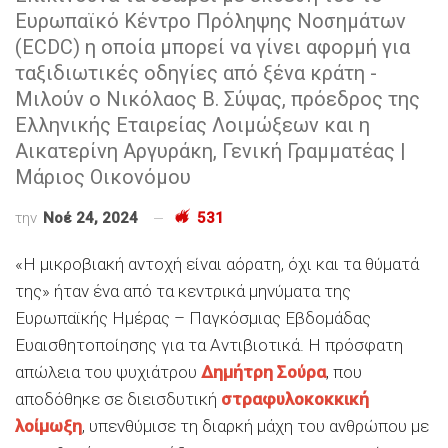
Ευρωπαϊκό Κέντρο Πρόληψης Νοσημάτων
(ECDC) η οποία μπορεί να γίνει αφορμή για
ταξιδιωτικές οδηγίες από ξένα κράτη -
Μιλούν ο Νικόλαος Β. Σύψας, πρόεδρος της
Ελληνικής Εταιρείας Λοιμώξεων και η
Αικατερίνη Αργυράκη, Γενική Γραμματέας |
Μάριος Οικονόμου
την
Νοέ 24, 2024
531
«Η μικροβιακή αντοχή είναι αόρατη, όχι και τα θύματά
της» ήταν ένα από τα κεντρικά μηνύματα της
Ευρωπαϊκής Ημέρας – Παγκόσμιας Εβδομάδας
Ευαισθητοποίησης για τα Αντιβιοτικά. Η πρόσφατη
απώλεια του ψυχιάτρου
Δημήτρη Σούρα
, που
αποδόθηκε σε διεισδυτική
στραφυλοκοκκική
λοίμωξη
, υπενθύμισε τη διαρκή μάχη του ανθρώπου με