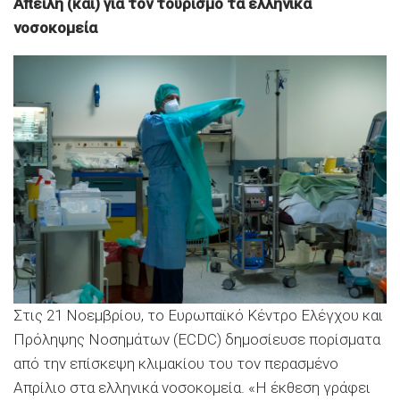
Απειλή (και) για τον τουρισμό τα ελληνικά
νοσοκομεία
Στις 21 Νοεμβρίου, το Ευρωπαϊκό Κέντρο Ελέγχου και
Πρόληψης Νοσημάτων (ECDC) δημοσίευσε πορίσματα
από την επίσκεψη κλιμακίου του τον περασμένο
Απρίλιο στα ελληνικά νοσοκομεία. «Η έκθεση γράφει