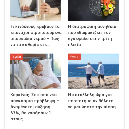
Τι κινδύνους κρύβουν τα
Η διατροφική συνήθεια
επαναχρησιμοποιούμενα
που «θωρακίζει» τον
μπουκάλια νερού – Πώς
εγκέφαλο στην τρίτη
να τα καθαρίσετε…
ηλικία
Υγεία
Υγεία
Καρκίνος: Σοκ από νέα
Η κατάλληλη ώρα για
παγκόσμια πρόβλεψη –
περπάτημα αν θέλετε
Αναμένεται αύξηση
να μειώσετε την πίεση
67%, θα νοσήσουν 1
στους…