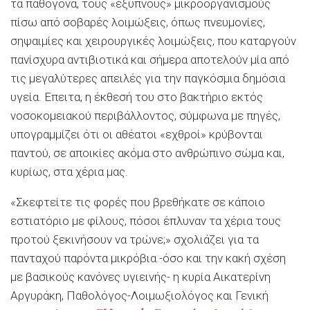
τα παθογόνα, τους «έξυπνους» μικροοργανισμούς
πίσω από σοβαρές λοιμώξεις, όπως πνευμονίες,
σηψαιμίες και χειρουργικές λοιμώξεις, που καταργούν
πανίσχυρα αντιβιοτικά και σήμερα αποτελούν μία από
τις μεγαλύτερες απειλές για την παγκόσμια δημόσια
υγεία. Επειτα, η έκθεσή του στο βακτήριο εκτός
νοσοκομειακού περιβάλλοντος, σύμφωνα με πηγές,
υπογραμμίζει ότι οι αθέατοι «εχθροί» κρύβονται
παντού, σε αποικίες ακόμα στο ανθρώπινο σώμα και,
κυρίως, στα χέρια μας.
«Σκεφτείτε τις φορές που βρεθήκατε σε κάποιο
εστιατόριο με φίλους, πόσοι έπλυναν τα χέρια τους
προτού ξεκινήσουν να τρώνε;» σχολιάζει για τα
πανταχού παρόντα μικρόβια -όσο και την κακή σχέση
με βασικούς κανόνες υγιεινής- η κυρία Αικατερίνη
Αργυράκη, Παθολόγος-Λοιμωξιολόγος και Γενική