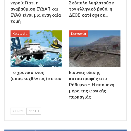
νερού: Γιατί η
Σκόπελο λεηλατούσε
αναβάθμιση ΕΥΔΑΠ και
τον ελληνικό βυθό, η
ΕΥΑΘ είναι μια αναγκαία
ΔΕΟΣ κατέσχεσε…
τομή
Κοινωνία
Κοινωνία
Τo χρονικό ενός
Εικόνες ολικής
(αποφευχθέντος) κακού
καταστροφής στο
Ρέθυμνο – Η επόμενη
μέρα της φονικής
πυρκαγιάς
PREV
NEXT