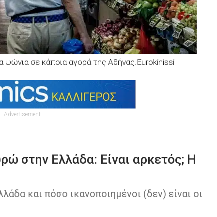
 ψώνια σε κάποια αγορά της Αθήνας.Eurokinissi
Advertisement
υρώ στην Ελλάδα: Είναι αρκετός; Η
λάδα και πόσο ικανοποιημένοι (δεν) είναι οι