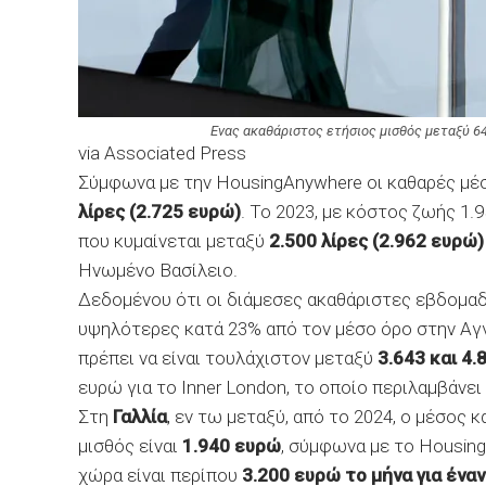
Eνας ακαθάριστος ετήσιος μισθός μεταξύ 64
via Associated Press
Σύμφωνα με την HousingAnywhere οι καθαρές μέ
λίρες (2.725 ευρώ)
. Το 2023, με κόστος ζωής 1.
που κυμαίνεται μεταξύ
2.500 λίρες (2.962 ευρώ)
Ηνωμένο Βασίλειο.
Δεδομένου ότι οι διάμεσες ακαθάριστες εβδομαδ
υψηλότερες κατά 23% από τον μέσο όρο στην Αγ
πρέπει να είναι τουλάχιστον μεταξύ
3.643 και 4
ευρώ για το Inner London, το οποίο περιλαμβάνει 
Στη
Γαλλία
, εν τω μεταξύ, από το 2024, ο μέσος 
μισθός είναι
1.940 ευρώ
, σύμφωνα με το Housing
χώρα είναι περίπου
3.200 ευρώ το μήνα για έναν