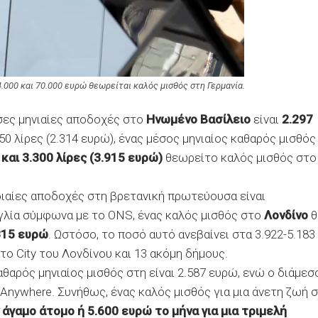
.000 και 70.000 ευρώ θεωρείται καλός μισθός στη Γερμανία.
σες μηνιαίες αποδοχές στο
Ηνωμένο Βασίλειο
είναι
2.297
950 λίρες (2.314 ευρώ), ένας μέσος μηνιαίος καθαρός μισθός
 και 3.300 λίρες (3.915 ευρώ)
θεωρείτο καλός μισθός στο
ιαίες αποδοχές στη βρετανική πρωτεύουσα είναι
γλία σύμφωνα με το ONS, ένας καλός μισθός στο
Λονδίνο
θ
.815 ευρώ
. Ωστόσο, το ποσό αυτό ανεβαίνει στα 3.922-5.183
το City του Λονδίνου και 13 ακόμη δήμους.
καθαρός μηνιαίος μισθός στη είναι 2.587 ευρώ, ενώ ο διάμεσ
Anywhere. Συνήθως, ένας καλός μισθός για μια άνετη ζωή 
 άγαμο άτομο ή 5.600 ευρώ το μήνα για μια τριμελή