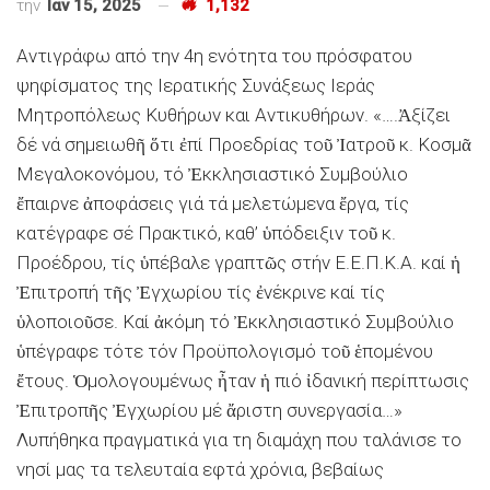
την
Ιαν 15, 2025
1,132
Αντιγράφω από την 4η ενότητα του πρόσφατου
ψηφίσματος της Ιερατικής Συνάξεως Ιεράς
Μητροπόλεως Κυθήρων και Αντικυθήρων. «….Ἀξίζει
δέ νά σημειωθῆ ὅτι ἐπί Προεδρίας τοῦ Ἰατροῦ κ. Κοσμᾶ
Μεγαλοκονόμου, τό Ἐκκλησιαστικό Συμβούλιο
ἔπαιρνε ἀποφάσεις γιά τά μελετώμενα ἔργα, τίς
κατέγραφε σέ Πρακτικό, καθ’ ὑπόδειξιν τοῦ κ.
Προέδρου, τίς ὑπέβαλε γραπτῶς στήν Ε.Ε.Π.Κ.Α. καί ἡ
Ἐπιτροπή τῆς Ἐγχωρίου τίς ἐνέκρινε καί τίς
ὑλοποιοῦσε. Καί ἀκόμη τό Ἐκκλησιαστικό Συμβούλιο
ὑπέγραφε τότε τόν Προϋπολογισμό τοῦ ἑπομένου
ἔτους. Ὁμολογουμένως ἦταν ἡ πιό ἰδανική περίπτωσις
Ἐπιτροπῆς Ἐγχωρίου μέ ἄριστη συνεργασία…»
Λυπήθηκα πραγματικά για τη διαμάχη που ταλάνισε το
νησί μας τα τελευταία εφτά χρόνια, βεβαίως