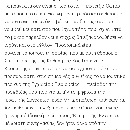
τα πράγματα δεν είναι όπως τότε. Τι έφταιξε; Θα πω
αυτό που πιστεύω. Εκείνη την περίοδο κατορθώσαμε
να συντονιστούμε όλοι βάσει των διατάξεων του
νομικού καθεστώτος που ίσχυε τότε, που ίσχυε κατά
το μακρό παρελθόν και ευτυχώς θα εξακολουθήσει να
ισχύει και στο μέλλον. Προσωπικά είχα
συνειδητοποιήσει τη σοφίας, που με αυτή έδρασε ο
Συμπατριώτης μας Καθηγητής Κος Γεώργιος
Κασιμάτης όταν φρόντισε να εκσυγχρονιστεί και να
προσαρμοστεί στις σημερινές συνθήκες το νομοθετικό
πλαίσιο της Εγχωρίου Περιουσίας. Η περίοδος της
προεδρίας μου, που για αυτήν το ψήφισμα της
Ιερατικής Συνάξεως Ιεράς Μητροπόλεως Κυθήρων και
Αντικυθήρων επί λέξει αναφέρει: «Ὁμολογουμένως
ἦταν ἡ πιό ἰδανική περίπτωσις Ἐπιτροπῆς Ἐγχωρίου
μέ ἄριστη συνεργασία», δεν ήταν άλλο από την