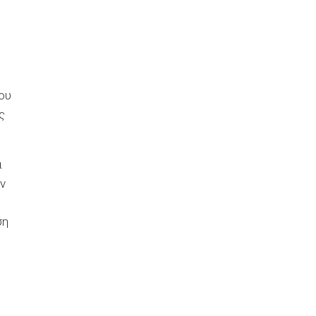
ου
ς
α
ν
ση