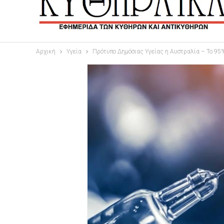
Αρχική
Υγεία
Πρότυπο Δημόσιας Υγείας η Αυστραλία – Το 95