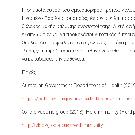
Η σημασία αυτού του ομοιόμορφου τρόπου κάλυψ
Ηνωμένο Βασίλειο, οι οποίες έχουν υψηλά ποσοσ
θύλακες κακής κάλυψης ανοσοποίησης. Αυτό αφήν
εξαπλωθούν και να προκαλέσουν τοπικές ή περιφε
Ουαλία. Αυτό οφείλεται στο γεγονός ότι ένα μη 
ιλαρά, για παράδειγμα, είναι πιθανό να έρθει σ
να μεταδώσει την ασθένεια.
Πηγές:
Australian Government Department of Health (2019
https://beta.health.gov.au/health-topics/immunis
Oxford vaccine group (2018). Herd immunity (Herd p
http://vk.ovg.ox.ac.uk/herd-immunity