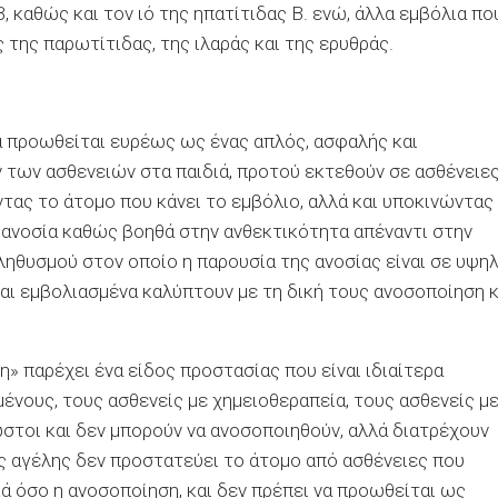
Β, καθώς και τον ιό της ηπατίτιδας Β. ενώ, άλλα εμβόλια πο
 της παρωτίτιδας, της ιλαράς και της ερυθράς.
α προωθείται ευρέως ως ένας απλός, ασφαλής και
των ασθενειών στα παιδιά, προτού εκτεθούν σε ασθένειες
τας το άτομο που κάνει το εμβόλιο, αλλά και υποκινώντας
 ανοσία καθώς βοηθά στην ανθεκτικότητα απέναντι στην
θυσμού στον οποίο η παρουσία της ανοσίας είναι σε υψη
ναι εμβολιασμένα καλύπτουν με τη δική τους ανοσοποίηση κ
» παρέχει ένα είδος προστασίας που είναι ιδιαίτερα
μένους, τους ασθενείς με χημειοθεραπεία, τους ασθενείς μ
ωστοι και δεν μπορούν να ανοσοποιηθούν, αλλά διατρέχουν
ης αγέλης δεν προστατεύει το άτομο από ασθένειες που
ά όσο η ανοσοποίηση, και δεν πρέπει να προωθείται ως