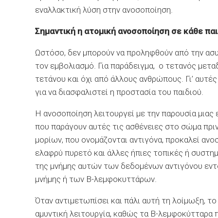
εναλλακτική λύση στην ανοσοποίηση.
Σημαντική η ατομική ανοσοποίηση σε κάθε παι
Ωστόσο, δεν μπορούν να προληφθούν από την ασυ
τον εμβολιασμό. Για παράδειγμα, ο τετανός μετ
τετάνου και όχι από άλλους ανθρώπους. Γι’ αυτές
για να διασφαλιστεί η προστασία του παιδιού.
Η ανοσοποίηση λειτουργεί με την παρουσία μιας
που παράγουν αυτές τις ασθένειες στο σώμα πριν
μορίων, που ονομάζονται αντιγόνα, προκαλεί αν
ελαφρύ πυρετό και άλλες ήπιες τοπικές ή συστη
της μνήμης αυτών των δεδομένων αντιγόνου εντ
μνήμης ή των Β-λεμφοκυττάρων.
Όταν αντιμετωπίσει και πάλι αυτή τη λοίμωξη, το
αμυντική λειτουργία, καθώς τα Β-λεμφοκύτταρα 