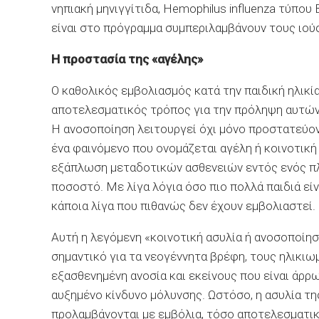
νηπιακή μηνιγγίτιδα, Hemophilus influenza τύπου 
είναι στο πρόγραμμα συμπεριλαμβάνουν τους ιούς
Η προστασία της «αγέλης»
Ο καθολικός εμβολιασμός κατά την παιδική ηλικί
αποτελεσματικός τρόπος για την πρόληψη αυτών 
Η ανοσοποίηση λειτουργεί όχι μόνο προστατεύον
ένα φαινόμενο που ονομάζεται αγέλη ή κοινοτική
εξάπλωση μεταδοτικών ασθενειών εντός ενός πλη
ποσοστό. Με λίγα λόγια όσο πιο πολλά παιδιά εί
κάποια λίγα που πιθανώς δεν έχουν εμβολιαστεί.
Αυτή η λεγόμενη «κοινοτική ασυλία ή ανοσοποίηση
σημαντικό για τα νεογέννητα βρέφη, τους ηλικιω
εξασθενημένη ανοσία και εκείνους που είναι άρρ
αυξημένο κίνδυνο μόλυνσης. Ωστόσο, η ασυλία τ
προλαμβάνονται με εμβόλια, τόσο αποτελεσματικ