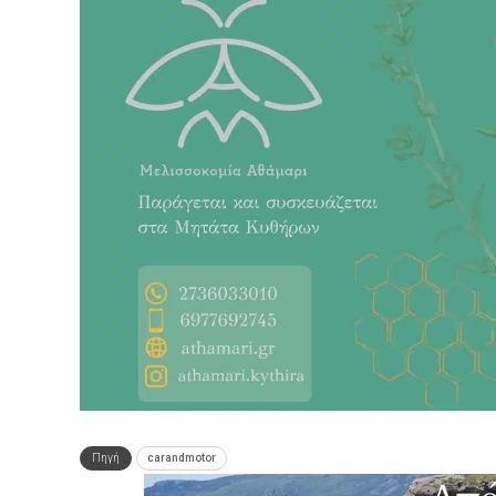
Πηγή
carandmotor