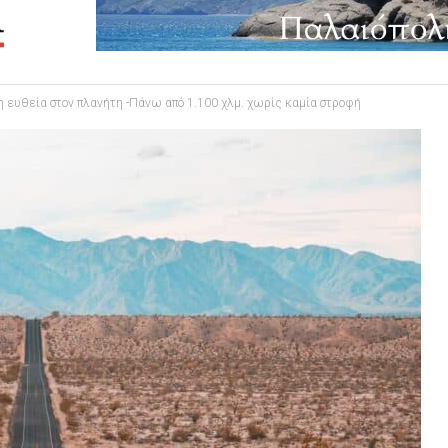
 ευθεία στον πλανήτη -Πάνω από 1.100 χλμ. χωρίς καμία στροφή