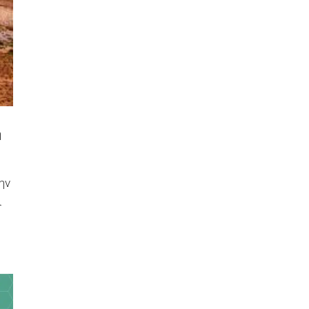
η
ην
ι