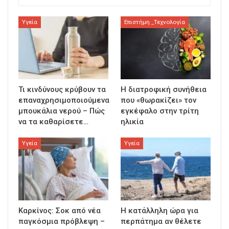
Υγεία
Επιστήμη _Τεχνολογία
Τι κινδύνους κρύβουν τα
Η διατροφική συνήθεια
επαναχρησιμοποιούμενα
που «θωρακίζει» τον
μπουκάλια νερού – Πώς
εγκέφαλο στην τρίτη
να τα καθαρίσετε…
ηλικία
Υγεία
Υγεία
Καρκίνος: Σοκ από νέα
Η κατάλληλη ώρα για
παγκόσμια πρόβλεψη –
περπάτημα αν θέλετε