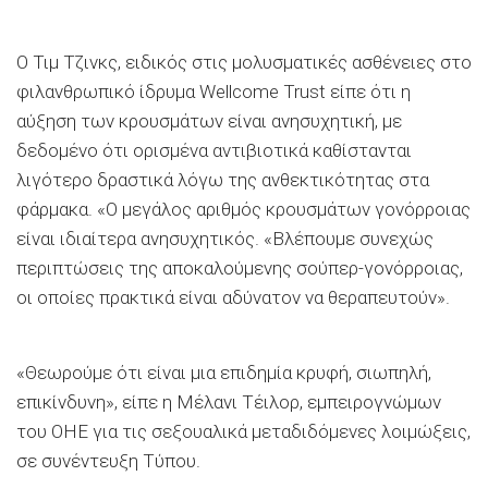
Ο Τιμ Τζινκς, ειδικός στις μολυσματικές ασθένειες στο
φιλανθρωπικό ίδρυμα Wellcome Trust είπε ότι η
αύξηση των κρουσμάτων είναι ανησυχητική, με
δεδομένο ότι ορισμένα αντιβιοτικά καθίστανται
λιγότερο δραστικά λόγω της ανθεκτικότητας στα
φάρμακα. «Ο μεγάλος αριθμός κρουσμάτων γονόρροιας
είναι ιδιαίτερα ανησυχητικός. «Βλέπουμε συνεχώς
περιπτώσεις της αποκαλούμενης σούπερ-γονόρροιας,
οι οποίες πρακτικά είναι αδύνατον να θεραπευτούν».
«Θεωρούμε ότι είναι μια επιδημία κρυφή, σιωπηλή,
επικίνδυνη», είπε η Μέλανι Τέιλορ, εμπειρογνώμων
του ΟΗΕ για τις σεξουαλικά μεταδιδόμενες λοιμώξεις,
σε συνέντευξη Τύπου.