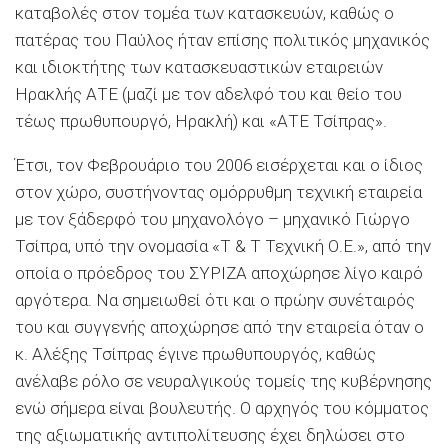
καταβολές στον τομέα των κατασκευών, καθώς ο
πατέρας του Παύλος ήταν επίσης πολιτικός μηχανικός
και ιδιοκτήτης των κατασκευαστικών εταιρειών
Ηρακλής ΑΤΕ (μαζί με τον αδελφό του και θείο του
τέως πρωθυπουργό, Ηρακλή) και «ΑΤΕ Τσίπρας».
Έτσι, τον Φεβρουάριο του 2006 εισέρχεται και ο ίδιος
στον χώρο, συστήνοντας ομόρρυθμη τεχνική εταιρεία
με τον ξάδερφό του μηχανολόγο – μηχανικό Γιώργο
Τσίπρα, υπό την ονομασία «Τ & Τ Τεχνική Ο.Ε.», από την
οποία ο πρόεδρος του ΣΥΡΙΖΑ αποχώρησε λίγο καιρό
αργότερα. Να σημειωθεί ότι και ο πρώην συνέταιρός
του και συγγενής αποχώρησε από την εταιρεία όταν ο
κ. Αλέξης Τσίπρας έγινε πρωθυπουργός, καθώς
ανέλαβε ρόλο σε νευραλγικούς τομείς της κυβέρνησης
ενώ σήμερα είναι βουλευτής. Ο αρχηγός του κόμματος
της αξιωματικής αντιπολίτευσης έχει δηλώσει στο