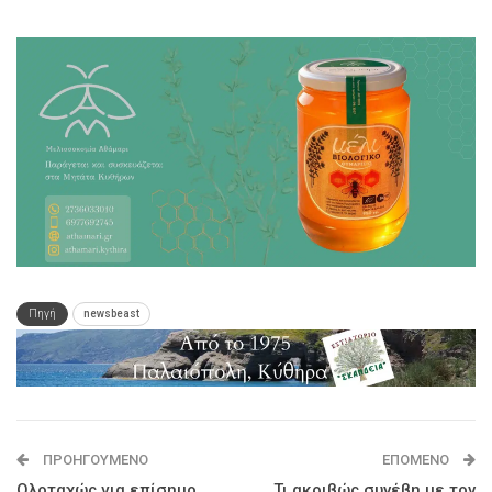
Πηγή
newsbeast
ΠΡΟΗΓΟΎΜΕΝΟ
ΕΠΌΜΕΝΟ
Ολοταχώς για επίσημο
Τι ακριβώς συνέβη με τον