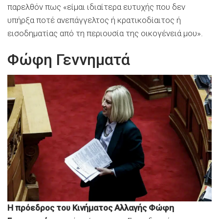
παρελθόν πως «είμαι ιδιαίτερα ευτυχής που δεν
υπήρξα ποτέ ανεπάγγελτος ή κρατικοδίαιτος ή
εισοδηματίας από τη περιουσία της οικογένειά μου».
Φώφη Γεννηματά
Η πρόεδρος του Κινήματος Αλλαγής Φώφη