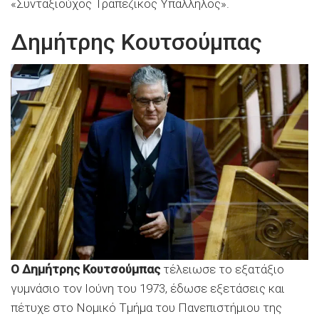
«Συνταξιούχος Τραπεζικός Υπάλληλος».
Δημήτρης Κουτσούμπας
Ο Δημήτρης Κουτσούμπας
τέλειωσε το εξατάξιο
γυμνάσιο τον Ιούνη του 1973, έδωσε εξετάσεις και
πέτυχε στο Νομικό Τμήμα του Πανεπιστήμιου της