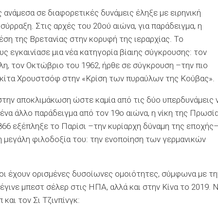
 ανάμεσα σε διαφορετικές δυνάμεις έληξε με ειρηνική
ύρραξη. Στις αρχές του 20ού αιώνα, για παράδειγμα, η
έση της Βρετανίας στην κορυφή της ιεραρχίας. Το
 εγκαινίασε μια νέα κατηγορία βίαιης σύγκρουσης: τον
λλη, τον Οκτώβριο του 1962, ήρθε σε σύγκρουση –την πιο
ικίτα Χρουστσόφ στην «Κρίση των πυραύλων της Κούβας».
 στην αποκλιμάκωση ώστε καμία από τις δύο υπερδυνάμεις 
ένα άλλο παράδειγμα από τον 19ο αιώνα, η νίκη της Πρωσί
1866 εξέπληξε το Παρίσι –την κυρίαρχη δύναμη της εποχής–
η μεγάλη φιλοδοξία του: την ενοποίηση των γερμανικών
λοι έχουν ορισμένες δυσοίωνες ομοιότητες, σύμφωνα με τη
έγινε μπεστ σέλερ στις ΗΠΑ, αλλά και στην Κίνα το 2019. 
 και τον Σι Τζινπίνγκ: