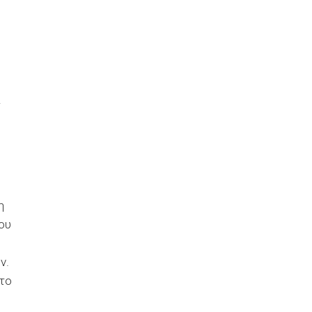
η
ου
ν.
 το