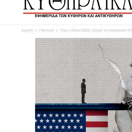
Αρχική
Πολιτική
Πώς ο Θουκυδίδης εξηγεί τη σύγκρουση ΗΠ