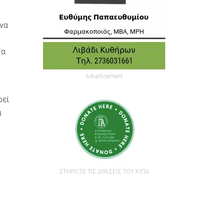
να
τα
Advertisement
ρεί
ι
ΣΤΗΡΙΞΤΕ ΤΙΣ ΔΡΑΣΕΙΣ ΤΟΥ ΚΙΠΑ