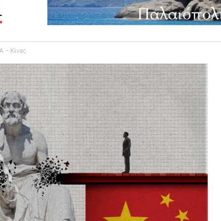
Α – Κίνας