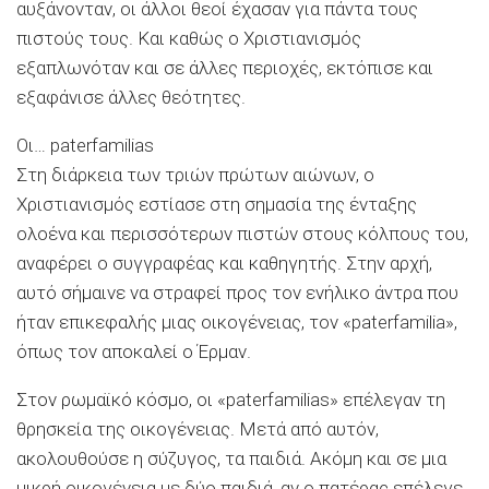
αυξάνονταν, οι άλλοι θεοί έχασαν για πάντα τους
πιστούς τους. Και καθώς ο Χριστιανισμός
εξαπλωνόταν και σε άλλες περιοχές, εκτόπισε και
εξαφάνισε άλλες θεότητες.
Οι… paterfamilias
Στη διάρκεια των τριών πρώτων αιώνων, ο
Χριστιανισμός εστίασε στη σημασία της ένταξης
ολοένα και περισσότερων πιστών στους κόλπους του,
αναφέρει ο συγγραφέας και καθηγητής. Στην αρχή,
αυτό σήμαινε να στραφεί προς τον ενήλικο άντρα που
ήταν επικεφαλής μιας οικογένειας, τον «paterfamilia»,
όπως τον αποκαλεί ο Έρμαν.
Στον ρωμαϊκό κόσμο, οι «paterfamilias» επέλεγαν τη
θρησκεία της οικογένειας. Μετά από αυτόν,
ακολουθούσε η σύζυγος, τα παιδιά. Ακόμη και σε μια
μικρή οικογένεια με δύο παιδιά, αν ο πατέρας επέλεγε