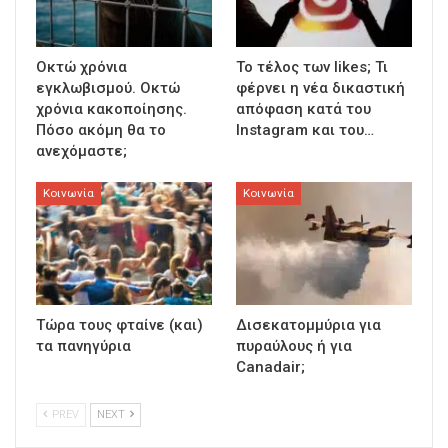
Οκτώ χρόνια
To τέλος των likes; Τι
εγκλωβισμού. Οκτώ
φέρνει η νέα δικαστική
χρόνια κακοποίησης.
απόφαση κατά του
Πόσο ακόμη θα το
Instagram και του…
ανεχόμαστε;
Κοινωνία
Κοινωνία
Τώρα τους φταίνε (και)
Δισεκατομμύρια για
τα πανηγύρια
πυραύλους ή για
Canadair;
PREV
NEXT