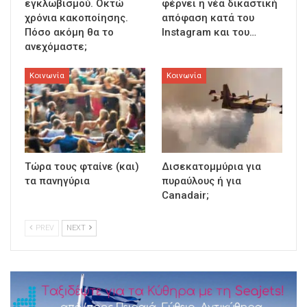
εγκλωβισμού. Οκτώ
φέρνει η νέα δικαστική
χρόνια κακοποίησης.
απόφαση κατά του
Πόσο ακόμη θα το
Instagram και του…
ανεχόμαστε;
Κοινωνία
Κοινωνία
Τώρα τους φταίνε (και)
Δισεκατομμύρια για
τα πανηγύρια
πυραύλους ή για
Canadair;
PREV
NEXT