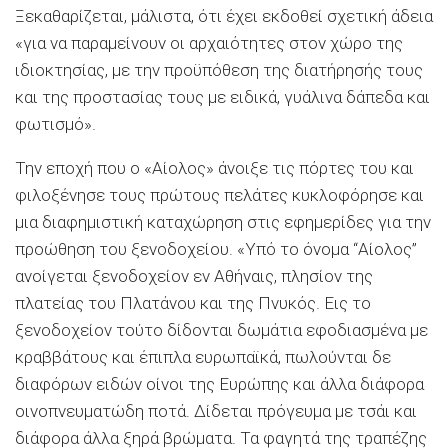
Ξεκαθαρίζεται, μάλιστα, ότι έχει εκδοθεί σχετική άδεια
«για να παραμείνουν oι αρχαιότητες στον χώρο της
ιδιοκτησίας, με την προϋπόθεση της διατήρησής τους
και της προστασίας τους με ειδικά, γυάλινα δάπεδα και
φωτισμό».
Την εποχή που ο «Αίολος» άνοιξε τις πόρτες του και
φιλοξένησε τους πρώτους πελάτες κυκλοφόρησε και
μια διαφημιστική καταχώρηση στις εφημερίδες για την
προώθηση του ξενοδοχείου. «Υπό το όνομα “Αίολος”
ανοίγεται ξενοδοχείον εν Αθήναις, πλησίον της
πλατείας του Πλατάνου και της Πνυκός. Εις το
ξενοδοχείον τούτο δίδονται δωμάτια εφοδιασμένα με
κραββάτους και έπιπλα ευρωπαϊκά, πωλούνται δε
διαφόρων ειδών οίνοι της Ευρώπης και άλλα διάφορα
οινοπνευματώδη ποτά. Δίδεται πρόγευμα με τσάι και
διάφορα άλλα ξηρά βρώματα. Τα φαγητά της τραπέζης