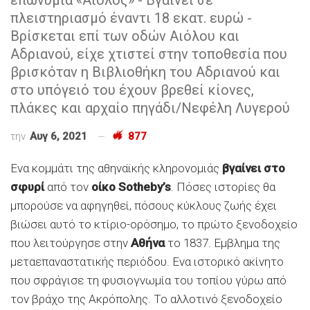
πλειστηριασμό έναντι 18 εκατ. ευρώ -
Βρίσκεται επί των οδών Αιόλου και
Αδριανού, είχε χτιστεί στην τοποθεσία που
βρισκόταν η Βιβλιοθήκη του Αδριανού και
στο υπόγειό του έχουν βρεθεί κίονες,
πλάκες και αρχαίο πηγάδι/Νεφέλη Λυγερού
την
Αυγ 6, 2021
877
Ενα κομμάτι της αθηναϊκής κληρονομιάς
βγαίνει στο
σφυρί
από τον
οίκο Sotheby’s
. Πόσες ιστορίες θα
μπορούσε να αφηγηθεί, πόσους κύκλους ζωής έχει
βιώσει αυτό το κτίριο-ορόσημο, το πρώτο ξενοδοχείο
που λειτούργησε στην
Αθήνα
το 1837. Εμβλημα της
μεταεπαναστατικής περιόδου. Ενα ιστορικό ακίνητο
που σφράγισε τη φυσιογνωμία του τοπίου γύρω από
τον βράχο της Ακρόπολης. Το αλλοτινό ξενοδοχείο