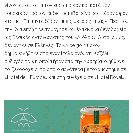
γίνονται και κατά τον ευρωπαϊκόν και κατά τον
τουρκικόν τρόπον, αι δε τράπεζαι είναι εις πάσαν ώραν
έτοιμαι. Τα πάντα δίδονται εις μετρίας τιμάς». Περίπου
την ίδια εποχή λειτούργησε και ένα ακόμα ξενοδοχείο
ως βασικός ανταγωνιστής του «Αιόλου». Αυτό, όμως,
δεν ανήκε σε Ελληνες. Το «Albergo Nuovo»
δημιουργήθηκε από έναν Ιταλό ονόματι Καζάλι. Η
σύζυγός του, η οποία ήταν από την Αυστρία, διηύθυνε
το ξενοδοχείο, το οποίο αργότερα μετονομάστηκε σε
«Hotel de l’ Εurope» και στη συνέχεια σε «Ηotel Royal».