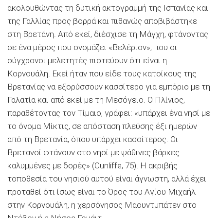
ακολουθώντας τη δυτική ακτογραμμή της Ισπανίας και
της Γαλλίας προς βορρά και πιθανώς αποβιβάστηκε
στη Βρετάνη. Από εκεί, διέσχισε τη Μάγχη, φτάνοντας
σε ένα μέρος που ονομάζει «Βελέριον», που οι
σύγχρονοι μελετητές πιστεύουν ότι είναι η
Κορνουάλη. Εκεί ήταν που είδε τους κατοίκους της
Βρετανίας να εξορύσσουν κασσίτερο για εμπόριο με τη
Γαλατία και από εκεί με τη Μεσόγειο. Ο Πλίνιος,
παραθέτοντας τον Τίμαιο, γράφει: «υπάρχει ένα νησί με
το όνομα Μίκτις, σε απόσταση πλεύσης έξι ημερών
από τη Βρετανία, όπου υπάρχει κασσίτερος. Οι
Βρετανοί φτάνουν στο νησί με ψάθινες βάρκες
καλυμμένες με δορές» (Cunliffe, 75). Η ακριβής
τοποθεσία του νησιού αυτού είναι άγνωστη, αλλά έχει
προταθεί ότι ίσως είναι το Όρος του Αγίου Μιχαήλ
στην Κορνουάλη, η χερσόνησος Μαουντμπάτεν στο
Ντέβον ή η Νήσος Γουάιτ.