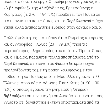
μέσα στο δικό του έργο. Ο περίφημος γεωγράφος και
«βιβλιοφύλαξ» της Αλεξάνδρειας, Ερατοσθένης ο
Κυρηναίος (π. 276 – 194 π.Χ.) παραθέτει τον Πυθέα σε
μια πραγματεία που – όπως και το
Περί Ωκεανού
– έχει
χαθεί, αλλά αναπαράχθηκε ευρέως στον αρχαίο κόσμο.
Πολλοί μελετητές πιστεύουν ότι ο Ρωμαίος ιστορικός
και συγγραφέας Πλίνιος (23 – 79 μ.Χ.) πήρε τις
περισσότερες πληροφορίες του από τον Τίμαιο. Όπως
και ο Τίμαιος, παραθέτει πολλά αποσπάσματα από το
Περί Ωκεανού
, στο έργο του
Φυσική Ιστορία
, συχνά
προλογίζοντάς τα με τη φράση «σύμφωνα με τον
Πυθέα…» ή «ο Πυθέας από τη Μασαλλία έγραψε…». Ο
Έλληνας ιστορικός Διόδωρος Σικελιώτης (π. 90 – 30
π.Χ.), ο οποίος έγραψε την μνημειώδη
Ιστορική
Βιβλιοθήκη
του την εποχή του Αυγούστου, είναι επίσης
γνωστό ότι δανείστηκε εκτενή αποσπάσματα από τα