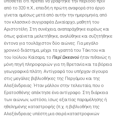
υποθέτει ότι πρέπει να γράφτηκε την περίοδο πριν
από το 320 π.Χ., επειδή η πρώτη αναφορά στο έργο
γίνεται αμέσως μετά από αυτήν την ημερομηνία, από
τον κλασσικό συγγραφέα Δικαίαρχο, μαθητή του
Αριστοτέλη. Στη συνέχεια, αναπαράχθηκε ευρέως και
όπως φαίνεται μελετήθηκε, αναλύθηκε και συζητήθηκε
έντονα για τουλάχιστον δύο αιώνες. Για μεγάλο
χρονικό διάστημα, μέχρι τα γραπτά του Τάκιτου και
του Ιούλιου Καίσαρα, το
Περί Ωκεανού
ήταν πιθανώς η
μόνη πηγή πληροφοριών για τη Βρετανία και τα βόρεια
γεωγραφικά πλάτη. Αντίγραφά του υπήρχαν σίγουρα
στις μεγάλες βιβλιοθήκες της Περγάμου και της
Αλεξάνδρειας. Ήταν μάλλον στην τελευταία, που ο
Ερατοσθένης απέκτησε ένα αντίγραφο. Στη διάρκεια
των αιώνων, ωστόσο, ίσως εξαιτίας παραμέλησης ή
ηθελημένης καταστροφής (π.χ. η βιβλιοθήκη της
Αλεξάνδρειας υπέστη μια σειρά καταστροφικών