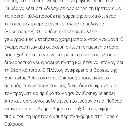
φορές στη στεριά. Μάλιστα, ο Στράβων φέρει τον
Πυθέα να λέει ότι «διέσχισε ολόκληρη τη Βρετανία με
τα πόδια», αλλά προσθέτει χαρακτηριστικά ότι ένας
τέτοιος ισχυρισμός είναι εντελώς παράλογος
(Roseman, 48). Ο Πυθέας εκτέλεσε πολλές
γεωγραφικές μετρήσεις, χρησιμοποιώντας γνώμονα. Ο
γνώμονας ήταν μία συσκευή όπως η σημερινή σταδία,
που σχεδιάστηκε για να μετράει τη σκιά του ήλιου σε
διαφορετικά γεωγραφικά πλάτη και έτσι να υπολογίζει
τη θέση κάποιου. Ο Πλίνιος αναφέρει ότι βόρεια της
Βρετανίας βρίσκονται οι Ορκάδες νήσοι, αν και ο
αριθμός των νησιών που μας δίνει δεν συμφωνεί με
τον πραγματικό αριθμό των νησιών (Orkney Islands).
Από κει, ορισμένοι μελετητές πιστεύουν ότι ο Πυθέας
έκανε το πιο τολμηρό βήμα στο ταξίδι του, άφησε
πίσω του τη Βρετανία και περιπλανήθηκε στη Βόρεια
Θάλασσα.