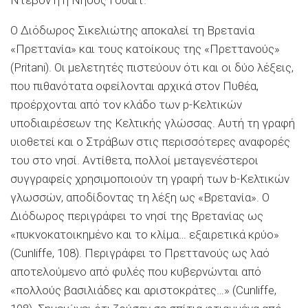
Ο Διόδωρος Σικελιώτης αποκαλεί τη Βρετανία
«Πρεττανία» και τους κατοίκους της «Πρεττανούς»
(Pritani). Οι μελετητές πιστεύουν ότι και οι δύο λέξεις,
που πιθανότατα οφείλονται αρχικά στον Πυθέα,
προέρχονται από τον κλάδο των p-Κελτικών
υποδιαιρέσεων της Κελτικής γλώσσας. Αυτή τη γραφή
υιοθετεί και ο Στράβων στις περισσότερες αναφορές
του στο νησί. Αντίθετα, πολλοί μεταγενέστεροι
συγγραφείς χρησιμοποιούν τη γραφή των b-Κελτικών
γλωσσών, αποδίδοντας τη λέξη ως «Βρετανία». Ο
Διόδωρος περιγράφει το νησί της Βρετανίας ως
«πυκνοκατοικημένο και το κλίμα… εξαιρετικά κρύο»
(Cunliffe, 108). Περιγράφει το Πρεττανούς ως λαό
αποτελούμενο από φυλές που κυβερνώνται από
«πολλούς βασιλιάδες και αριστοκράτες…» (Cunliffe,