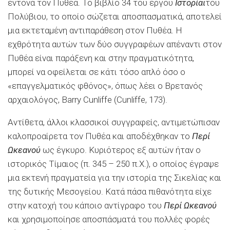
έντονα τον Πυθέα. Το βιβλίο 34 του έργου
Ιστορίαι
του
Πολύβιου, το οποίο σώζεται αποσπασματικά, αποτελεί
μια εκτεταμένη αντιπαράθεση στον Πυθέα. Η
εχθρότητα αυτών των δύο συγγραφέων απέναντι στον
Πυθέα είναι παράξενη και στην πραγματικότητα,
μπορεί να οφείλεται σε κάτι τόσο απλό όσο ο
«επαγγελματικός φθόνος», όπως λέει ο Βρετανός
αρχαιολόγος, Barry Cunliffe (Cunliffe, 173).
Αντίθετα, άλλοι κλασσικοί συγγραφείς, αντιμετώπισαν
καλοπροαίρετα τον Πυθέα και αποδέχθηκαν το
Περί
Ωκεανού
ως έγκυρο. Κυριότερος εξ αυτών ήταν ο
ιστορικός Τίμαιος (π. 345 – 250 π.Χ.), ο οποίος έγραψε
μια εκτενή πραγματεία για την ιστορία της Σικελίας και
της δυτικής Μεσογείου. Κατά πάσα πιθανότητα είχε
στην κατοχή του κάποιο αντίγραφο του
Περί Ωκεανού
και χρησιμοποίησε αποσπάσματά του πολλές φορές