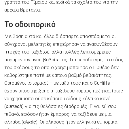
γραπτά του Τίμαιου και ειδικά τα σχόλιά του για την
αρχαία Βρετανία.
Το οδοιπορικό
Με βάση αυτά και άλλα διάσπαρτα αποσπάσματα, οι
σύγχρονοι μελετητές επιχείρησαν να ανασυνθέσουν
πτυχές του ταξιδιού, αλλά πολλές λεπτομέρειες
παραμένουν ανεπιβεβαίωτες. Για παράδειγμα, το είδος
του σκάφους το οποίο χρησιμοποίησε ο Πυθέας δεν
καθορίστηκε ποτέ με κάποιο βαθμό βεβαιότητας.
Ορισμένοι ιστορικοί – μεταξύ τους και ο Cunliffe –
έχουν υποστηρίξει ότι ταξίδευε κυρίως πεζή και ίσως
να χρησιμοποιούσε κάποιου είδους κέλτικο κανό
(
currach
) για τις θαλάσσιες διαδρομές. Είναι εξίσου
πιθανό, εφόσον ήταν έμπορος, να ταξίδευε με μια
ολκάδα (
ολκάς
). Οι ολκάδες ήταν ελληνικά εμπορικά