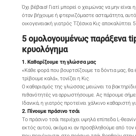
Όχι βέβαια! Γιατί μπορεί ο χειμώνας να μην είναι
όταν βήχουμε ή φτερνιζόμαστε ασταμάτητα, αυτό μ
οικογενειακή γιατρός Τζέσικα Κις αποκαλύπτει 5
5 ομολογουμένως παράξενα ti
κρυολόγημα
1. Καθαρίζουμε τη γλώσσα μας
«Κάθε φορά που βουρτσίζουμε τα δόντια μας, θα 
τρίβουμε καλά», τονίζει η Κις.
Ο καθαρισμός της γλώσσας μειώνει τα βακτηρίδια
πιθανότητές να αρρωστήσουμε. Ας πάρουμε σήμε
Ιδανικά, η γιατρός προτείνει χάλκινο καθαριστή 
2. Πίνουμε πράσινο τσάι
Το πράσινο τσάι περιέχει υψηλά επίπεδα L-θεανίν
εκτός αυτού, ακόμα κι αν προσβληθούμε από τον 
που περιέχονται στο πράσινο τσάι βοηθούν στην