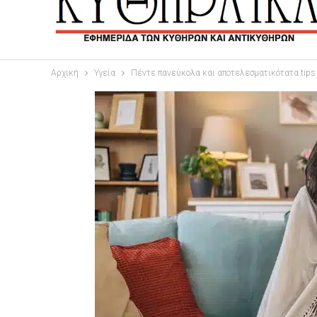
Αρχική
Υγεία
Πέντε πανεύκολα και αποτελεσματικότατα tips