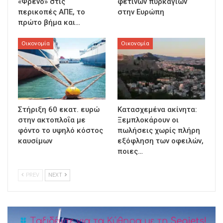
«Φρένο» στις
φετινών πυρκαγιών
περικοπές ΑΠΕ, το
στην Ευρώπη
πρώτο βήμα και…
Οικονομία
Οικονομία
Στήριξη 60 εκατ. ευρώ
Κατασχεμένα ακίνητα:
στην ακτοπλοΐα με
Ξεμπλοκάρουν οι
φόντο το υψηλό κόστος
πωλήσεις χωρίς πλήρη
καυσίμων
εξόφληση των οφειλών,
ποιες…
PREV
NEXT