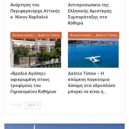
Ανάρτηση του
Αντιπροσωπεία της
Περιφερειάρχη Αττικής
Ελληνικής Αριστερής
κ. Νίκου Χαρδαλιά
Συμπαράταξης στα
Κύθηρα
Ανακοινώσεις _ Δελτία Τύπου
Ανακοινώσεις _ Δελτία Τύπου
«Βραδιά Αγάπης»
Δελτίο Τύπου – Η
αφιερωμένη στους
επόμενη παγκόσμια
τροφίμους του
δύναμη στα υδροπλάνα
Γηροκομείου Κυθήρων
μπορεί να είναι η…
PREV
NEXT